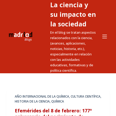
La ciencia y
S
a
su impacto en
l
la sociedad
t
En el blog se tratan aspectos
a
relacionados con la ciencia,
r
(avances, aplicaciones,
a
noticias, historia, etc.),
l
especialmente en relación
c
con las actividades
educativas, formativas y de
o
política científica.
n
t
e
n
AÑO INTERNACIONAL DE LA QUÍMICA
,
CULTURA CIENTÍFICA
,
i
HISTORIA DE LA CIENCIA
,
QUÍMICA
d
Efemérides del 8 de febrero: 177º
o