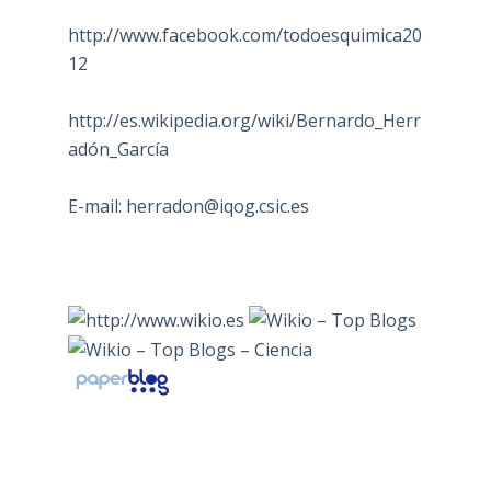
http://www.facebook.com/todoesquimica20
12
http://es.wikipedia.org/wiki/Bernardo_Herr
adón_García
E-mail:
herradon@iqog.csic.es