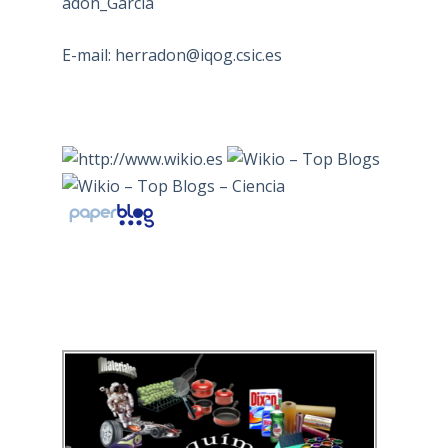
adón_García
E-mail:
herradon@iqog.csic.es