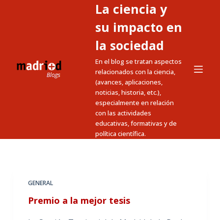
La ciencia y
S
a
su impacto en
l
la sociedad
t
En el blog se tratan aspectos
a
relacionados con la ciencia,
r
(avances, aplicaciones,
a
noticias, historia, etc.),
l
especialmente en relación
c
con las actividades
educativas, formativas y de
o
política científica.
n
t
e
n
GENERAL
i
Premio a la mejor tesis
d
o