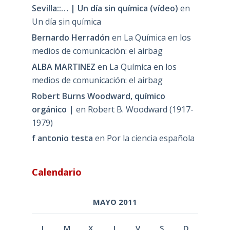
Sevilla::… | Un día sin química (vídeo)
en
Un día sin química
Bernardo Herradón
en
La Química en los
medios de comunicación: el airbag
ALBA MARTINEZ
en
La Química en los
medios de comunicación: el airbag
Robert Burns Woodward, químico
orgánico |
en
Robert B. Woodward (1917-
1979)
f antonio testa
en
Por la ciencia española
Calendario
MAYO 2011
L
M
X
J
V
S
D