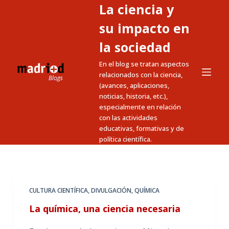
La ciencia y
S
a
su impacto en
l
la sociedad
t
En el blog se tratan aspectos
a
relacionados con la ciencia,
r
(avances, aplicaciones,
a
noticias, historia, etc.),
l
especialmente en relación
c
con las actividades
educativas, formativas y de
o
política científica.
n
t
e
n
CULTURA CIENTÍFICA
,
DIVULGACIÓN
,
QUÍMICA
i
La química, una ciencia necesaria
d
o