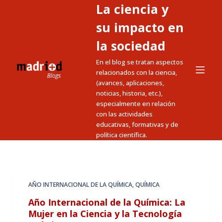
La ciencia y
S
a
su impacto en
l
la sociedad
t
En el blog se tratan aspectos
a
relacionados con la ciencia,
r
(avances, aplicaciones,
a
noticias, historia, etc.),
l
especialmente en relación
c
con las actividades
educativas, formativas y de
o
política científica.
n
t
e
n
AÑO INTERNACIONAL DE LA QUÍMICA
,
QUÍMICA
i
Año Internacional de la Química: La
d
Mujer en la Ciencia y la Tecnología
o