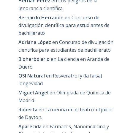
Hernan Perez
en
Los peligros de la
ignorancia científica
Bernardo Herradón
en
Concurso de
divulgación científica para estudiantes de
bachillerato
Adriana López
en
Concurso de divulgación
científica para estudiantes de bachillerato
Bioherbolario
en
La ciencia en Aranda de
Duero
QSI Natural
en
Resveratrol y (la falsa)
longevidad
Miguel Angel
en
Olimpiada de Química de
Madrid
Roberta
en
La ciencia en el teatro: el juicio
de Dayton.
Aparecida
en
Fármacos, Nanomedicina y