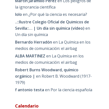
Martin Jaramillo Pérez
en
Los peligros de
la ignorancia científica
lolo
en
¿Por qué la ciencia es necesaria?
..::Ilustre Colegio Oficial de Quimicos de
Sevilla::… | Un día sin química (vídeo)
en
Un día sin química
Bernardo Herradón
en
La Química en los
medios de comunicación: el airbag
ALBA MARTINEZ
en
La Química en los
medios de comunicación: el airbag
Robert Burns Woodward, químico
orgánico |
en
Robert B. Woodward (1917-
1979)
f antonio testa
en
Por la ciencia española
Calendario