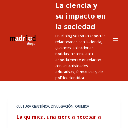
La ciencia y
S
a
su impacto en
l
la sociedad
t
En el blog se tratan aspectos
a
relacionados con la ciencia,
r
(avances, aplicaciones,
a
noticias, historia, etc.),
l
especialmente en relación
c
con las actividades
educativas, formativas y de
o
política científica.
n
t
e
n
CULTURA CIENTÍFICA
,
DIVULGACIÓN
,
QUÍMICA
i
La química, una ciencia necesaria
d
o