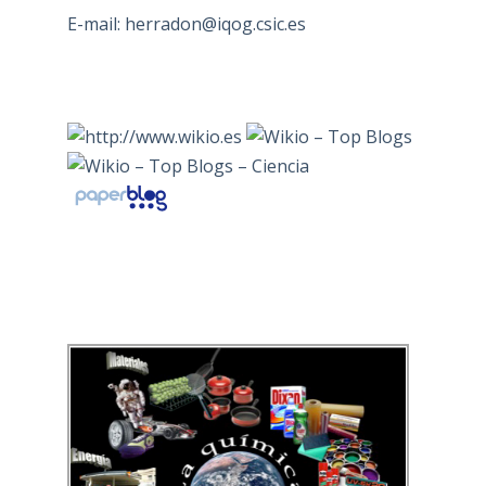
E-mail:
herradon@iqog.csic.es