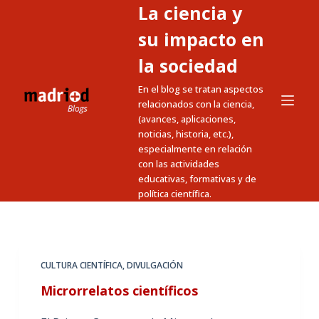
La ciencia y
S
a
su impacto en
l
la sociedad
t
En el blog se tratan aspectos
a
relacionados con la ciencia,
r
(avances, aplicaciones,
a
noticias, historia, etc.),
l
especialmente en relación
c
con las actividades
educativas, formativas y de
o
política científica.
n
t
e
n
CULTURA CIENTÍFICA
,
DIVULGACIÓN
i
Microrrelatos científicos
d
o