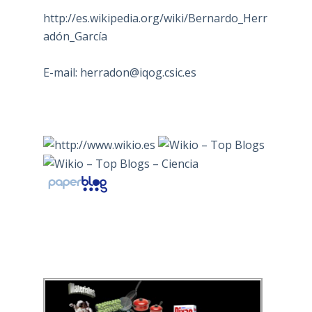
http://es.wikipedia.org/wiki/Bernardo_Herr
adón_García
E-mail:
herradon@iqog.csic.es