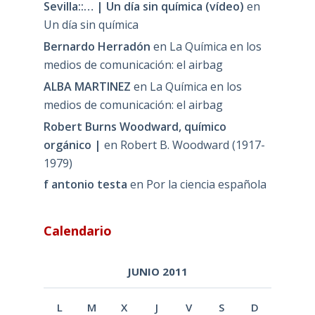
Sevilla::… | Un día sin química (vídeo)
en
Un día sin química
Bernardo Herradón
en
La Química en los
medios de comunicación: el airbag
ALBA MARTINEZ
en
La Química en los
medios de comunicación: el airbag
Robert Burns Woodward, químico
orgánico |
en
Robert B. Woodward (1917-
1979)
f antonio testa
en
Por la ciencia española
Calendario
JUNIO 2011
L
M
X
J
V
S
D