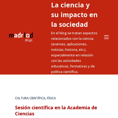
La ciencia y
S
a
su impacto en
l
la sociedad
t
En el blog se tratan aspectos
a
relacionados con la ciencia,
r
(avances, aplicaciones,
a
noticias, historia, etc.),
l
especialmente en relación
c
con las actividades
educativas, formativas y de
o
política científica.
n
t
e
n
CULTURA CIENTÍFICA
,
FÍSICA
i
Sesión científica en la Academia de
d
Ciencias
o