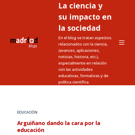
La ciencia y
S
a
su impacto en
l
la sociedad
t
En el blog se tratan aspectos
a
relacionados con la ciencia,
r
(avances, aplicaciones,
a
noticias, historia, etc.),
l
especialmente en relación
c
con las actividades
educativas, formativas y de
o
política científica.
n
t
e
n
EDUCACIÓN
i
Arguiñano dando la cara por la
d
educación
o