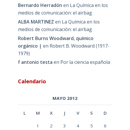
Bernardo Herradón
en
La Química en los
medios de comunicación: el airbag
ALBA MARTINEZ
en
La Química en los
medios de comunicación: el airbag
Robert Burns Woodward, químico
orgánico |
en
Robert B. Woodward (1917-
1979)
f antonio testa
en
Por la ciencia española
Calendario
MAYO 2012
L
M
X
J
V
S
D
1
2
3
4
5
6