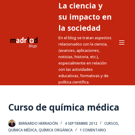
La ciencia y
S
a
su impacto en
l
la sociedad
t
En el blog se tratan aspectos
a
relacionados con la ciencia,
r
(avances, aplicaciones,
a
noticias, historia, etc.),
l
especialmente en relación
c
con las actividades
educativas, formativas y de
o
política científica.
n
t
e
Curso de química médica
n
i
BERNARDO HERRADÓN
4 SEPTIEMBRE 2012
CURSOS
,
d
QUÍMICA MÉDICA
,
QUÍMICA ORGÁNICA
1 COMENTARIO
o