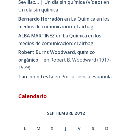
Sevilla::… | Un día sin química (vídeo)
en
Un día sin química
Bernardo Herradón
en
La Química en los
medios de comunicación: el airbag
ALBA MARTINEZ
en
La Química en los
medios de comunicación: el airbag
Robert Burns Woodward, químico
orgánico |
en
Robert B. Woodward (1917-
1979)
f antonio testa
en
Por la ciencia española
Calendario
SEPTIEMBRE 2012
L
M
X
J
V
S
D