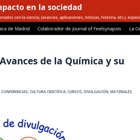
mpacto en la sociedad
nados con la ciencia, (avances, aplicaciones, noticias, historia, etc.), espec
ica de Madrid
Colaborador de Journal of Feelsynapsis
La Ci
 Avances de la Química y su
,
CONFERENCIAS
,
CULTURA CIENTÍFICA
,
CURSOS
,
DIVULGACIÓN
,
MATERIALES
,