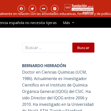
ialmente en relación con las actividades educativas, formativas y de política
encia española no necesita tijeras
Más
Buscar
Buscar
BERNARDO HERRADÓN
Doctor en Ciencias Químicas (UCM,
1986). Actualmente es Investigador
Científico en el Instituto de Química
Orgánica General (IQOG) del CSIC. Ha
sido Director del IQOG entre 2006 y
2010. Ha investigado en la Universidad
de Alcalá, ETH-Zürich y Stanford