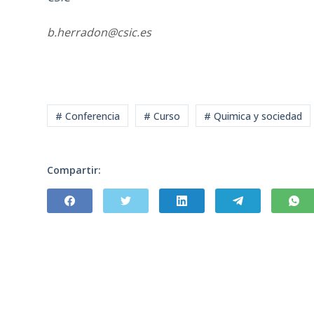
b.herradon@csic.es
# Conferencia
# Curso
# Quimica y sociedad
Compartir: