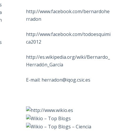
s
http://www.facebook.com/bernardohe
a
rradon
n
http://www.facebook.com/todoesquimi
ca2012
s
http://es.wikipedia.org/wiki/Bernardo_
Herradón_García
E-mail:
herradon@iqog.csic.es