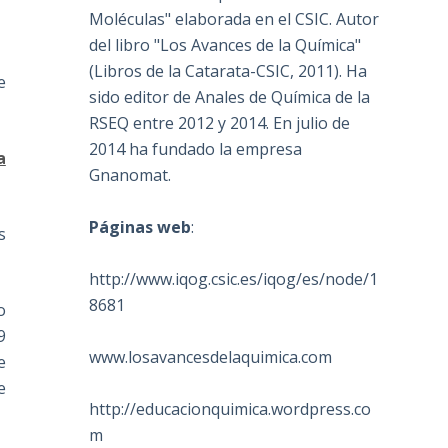
Moléculas" elaborada en el CSIC. Autor
del libro "Los Avances de la Química"
(Libros de la Catarata-CSIC, 2011). Ha
e
sido editor de Anales de Química de la
RSEQ entre 2012 y 2014. En julio de
2014 ha fundado la empresa
a
Gnanomat.
Páginas web
:
s
http://www.iqog.csic.es/iqog/es/node/1
8681
o
9
www.losavancesdelaquimica.com
e
e
http://educacionquimica.wordpress.co
m