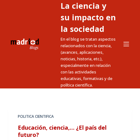
La ciencia y
S
a
su impacto en
l
la sociedad
t
En el blog se tratan aspectos
a
relacionados con la ciencia,
r
(avances, aplicaciones,
a
noticias, historia, etc.),
l
especialmente en relación
c
con las actividades
educativas, formativas y de
o
política científica.
n
t
e
n
POLITICA CIENTIFICA
i
Educación, ciencia,… ¿El país del
d
futuro?
o