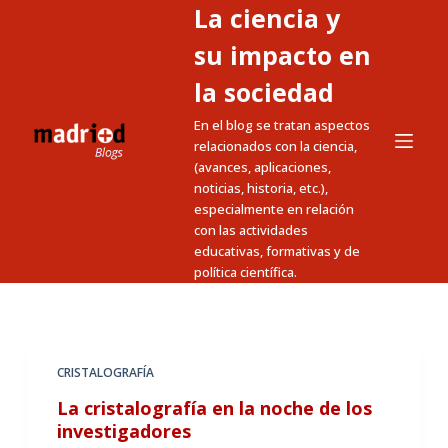
La ciencia y
S
a
su impacto en
l
la sociedad
t
En el blog se tratan aspectos
a
relacionados con la ciencia,
r
(avances, aplicaciones,
a
noticias, historia, etc.),
l
especialmente en relación
c
con las actividades
educativas, formativas y de
o
política científica.
n
t
e
n
CRISTALOGRAFÍA
i
La cristalografía en la noche de los
d
investigadores
o