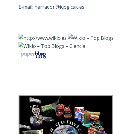
E-mail:
herradon@iqog.csic.es