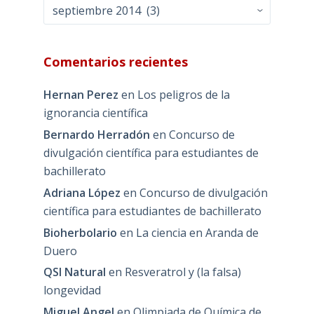
Archivos
Comentarios recientes
Hernan Perez
en
Los peligros de la
ignorancia científica
Bernardo Herradón
en
Concurso de
divulgación científica para estudiantes de
bachillerato
Adriana López
en
Concurso de divulgación
científica para estudiantes de bachillerato
Bioherbolario
en
La ciencia en Aranda de
Duero
QSI Natural
en
Resveratrol y (la falsa)
longevidad
Miguel Angel
en
Olimpiada de Química de