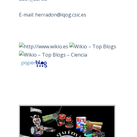
E-mail:
herradon@iqog.csic.es