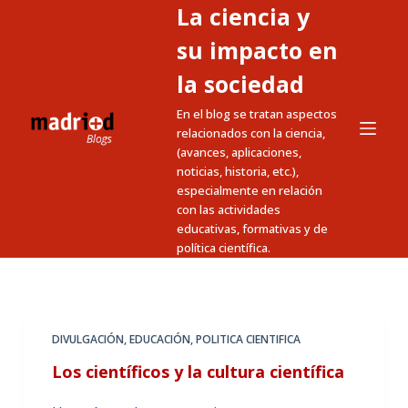
La ciencia y
S
a
su impacto en
l
la sociedad
t
En el blog se tratan aspectos
a
relacionados con la ciencia,
r
(avances, aplicaciones,
a
noticias, historia, etc.),
l
especialmente en relación
c
con las actividades
educativas, formativas y de
o
política científica.
n
t
e
n
DIVULGACIÓN
,
EDUCACIÓN
,
POLITICA CIENTIFICA
i
Los científicos y la cultura científica
d
o