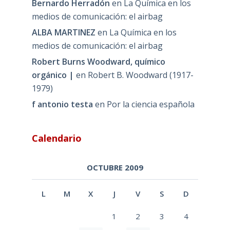
Bernardo Herradón
en
La Química en los
medios de comunicación: el airbag
ALBA MARTINEZ
en
La Química en los
medios de comunicación: el airbag
Robert Burns Woodward, químico
orgánico |
en
Robert B. Woodward (1917-
1979)
f antonio testa
en
Por la ciencia española
Calendario
OCTUBRE 2009
L
M
X
J
V
S
D
1
2
3
4