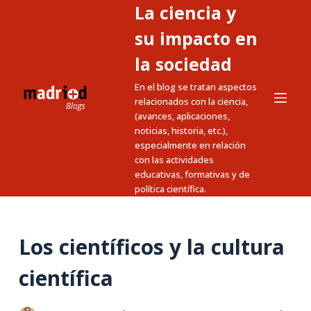
La ciencia y
S
a
su impacto en
l
la sociedad
t
En el blog se tratan aspectos
a
relacionados con la ciencia,
r
(avances, aplicaciones,
a
noticias, historia, etc.),
l
especialmente en relación
c
con las actividades
educativas, formativas y de
o
política científica.
n
t
e
Los científicos y la cultura
n
i
científica
d
o