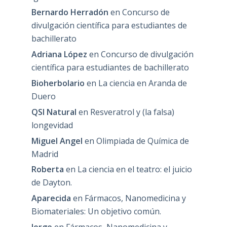
Bernardo Herradón
en
Concurso de
divulgación científica para estudiantes de
bachillerato
Adriana López
en
Concurso de divulgación
científica para estudiantes de bachillerato
Bioherbolario
en
La ciencia en Aranda de
Duero
QSI Natural
en
Resveratrol y (la falsa)
longevidad
Miguel Angel
en
Olimpiada de Química de
Madrid
Roberta
en
La ciencia en el teatro: el juicio
de Dayton.
Aparecida
en
Fármacos, Nanomedicina y
Biomateriales: Un objetivo común.
Jorge
en
Fármacos, Nanomedicina y