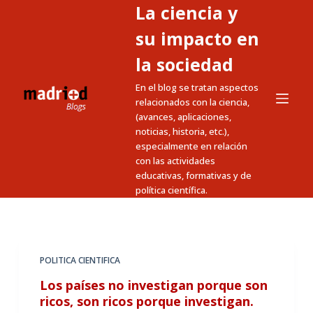
La ciencia y
S
a
su impacto en
l
la sociedad
t
En el blog se tratan aspectos
a
relacionados con la ciencia,
r
(avances, aplicaciones,
a
noticias, historia, etc.),
l
especialmente en relación
c
con las actividades
educativas, formativas y de
o
política científica.
n
t
e
n
POLITICA CIENTIFICA
i
Los países no investigan porque son
d
ricos, son ricos porque investigan.
o