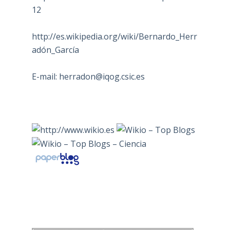
12
http://es.wikipedia.org/wiki/Bernardo_Herr
adón_García
E-mail:
herradon@iqog.csic.es