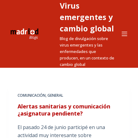
Virus
S
a
emergentes y
l
cambio global
t
Blog de divulgación sobre
a
virus emergentes y las
r
enfermedades que
a
producen, en un contexto de
l
cambio global
c
o
n
t
COMUNICACIÓN
,
GENERAL
e
Alertas sanitarias y comunicación
n
¿asignatura pendiente?
i
El pasado 24 de junio participé en una
d
actividad muy interesante sobre
o