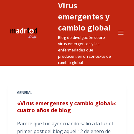
Virus
S
a
emergentes y
l
cambio global
t
Blog de divulgación sobre
a
virus emergentes y las
r
enfermedades que
a
producen, en un contexto de
l
cambio global
c
o
n
t
GENERAL
e
«Virus emergentes y cambio global»:
n
cuatro años de blog
i
Parece que fue ayer cuando salió a la luz el
d
primer post del blog aquel 12 de enero de
o