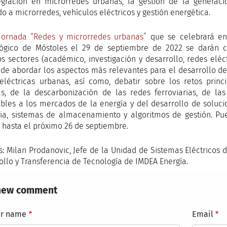
egración en microrredes urbanas, la gestión de la generac
do a microrredes, vehículos eléctricos y gestión energética.
Jornada “Redes y microrredes urbanas”
que se celebrará en
ógico de Móstoles el 29 de septiembre de 2022 se darán ci
os sectores (académico, investigación y desarrollo, redes eléct
 de abordar los aspectos más relevantes para el desarrollo de 
eléctricas urbanas, así como, debatir sobre los retos princ
s, de la descarbonización de las redes ferroviarias, de la
bles a los mercados de la energía y del desarrollo de soluci
ia, sistemas de almacenamiento y algoritmos de gestión. Pue
hasta el próximo 26 de septiembre.
s: Milan Prodanovic, Jefe de la Unidad de Sistemas Eléctricos 
ollo y Transferencia de Tecnología de IMDEA Energía.
new comment
ur name
Email