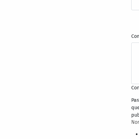
Co
Con
Par
que
pub
Nor