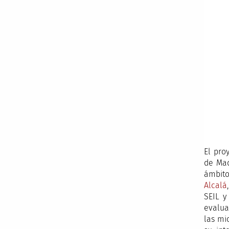
El pro
de Mad
ámbito
Alcalá
SEIL y
evalua
las mi