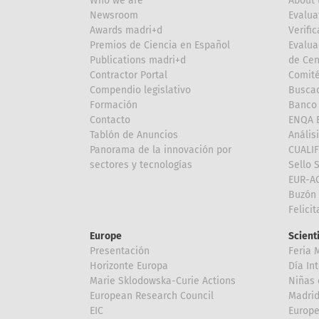
Who we are
About 
Newsroom
Evalua
Awards madri+d
Verific
Premios de Ciencia en Español
Evalua
Publications madri+d
de Cen
Contractor Portal
Comité
Compendio legislativo
Buscad
Formación
Banco 
Contacto
ENQA E
Tablón de Anuncios
Anális
Panorama de la innovación por
CUALI
sectores y tecnologías
Sello 
EUR-A
Buzón 
Felici
Europe
Scient
Presentación
Feria 
Horizonte Europa
Día In
Marie Sklodowska-Curie Actions
Niñas 
European Research Council
Madri
EIC
Europe