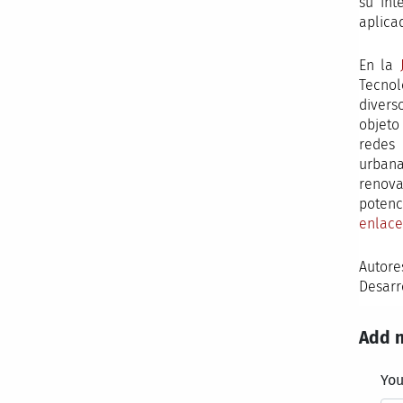
su int
aplica
En la
Tecnol
divers
objeto
redes 
urbana
renova
potenc
enlace
Autore
Desarr
Add 
Yo