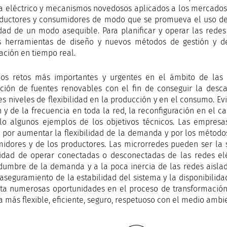
a eléctrico y mecanismos novedosos aplicados a los mercados 
ductores y consumidores de modo que se promueva el uso de e
dad de un modo asequible. Para planificar y operar las redes
 herramientas de diseño y nuevos métodos de gestión y d
ación en tiempo real.
los retos más importantes y urgentes en el ámbito de las r
ación de fuentes renovables con el fin de conseguir la desca
s niveles de flexibilidad en la producción y en el consumo. Evit
n y de la frecuencia en toda la red, la reconfiguración en el 
lo algunos ejemplos de los objetivos técnicos. Las empres
s por aumentar la flexibilidad de la demanda y por los métod
idores y de los productores. Las microrredes pueden ser la 
ilidad de operar conectadas o desconectadas de las redes elé
idumbre de la demanda y a la poca inercia de las redes aislada
 aseguramiento de la estabilidad del sistema y la disponibilid
ta numerosas oportunidades en el proceso de transformación 
a más flexible, eficiente, seguro, respetuoso con el medio amb