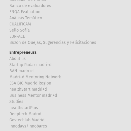
Banco de evaluadores
ENQA Evaluation
Análisis Temático
CUALIFICAM
Sello Sofía
EUR-ACE
Buzón de Quejas, Sugerencias y Felicitaciones
Entrepreneurs
About us
Startup Radar madri+d
BAN madri+d
Madri+d Mentoring Network
ESA BIC Madrid Region
healthStart madri+d
Business Mentor madri+d
Studies
healthstartPlus
Deeptech Madrid
Govtechlab Madrid
Innodays/Innobares