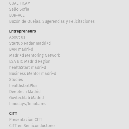
CUALIFICAM
Sello Sofía
EUR-ACE
Buzón de Quejas, Sugerencias y Felicitaciones
Entrepreneurs
About us
Startup Radar madri+d
BAN madri+d
Madri+d Mentoring Network
ESA BIC Madrid Region
healthStart madri+d
Business Mentor madri+d
Studies
healthstartPlus
Deeptech Madrid
Govtechlab Madrid
Innodays/Innobares
CITT
Presentación CITT
CITT en Semiconductores