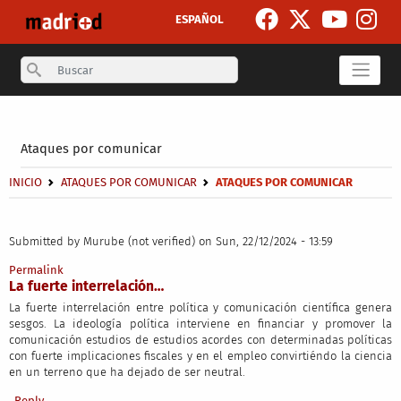
Skip to main content
ESPAÑOL
Search
Secondary breadcrumb
Ataques por comunicar
Breadcrumb
INICIO
ATAQUES POR COMUNICAR
ATAQUES POR COMUNICAR
Submitted by
Murube (not verified)
on Sun, 22/12/2024 - 13:59
Permalink
La fuerte interrelación…
La fuerte interrelación entre política y comunicación científica genera
sesgos. La ideología política interviene en financiar y promover la
comunicación estudios de estudios acordes con determinadas políticas
con fuerte implicaciones fiscales y en el empleo convirtiéndo la ciencia
en un terreno que ha dejado de ser neutral.
Reply