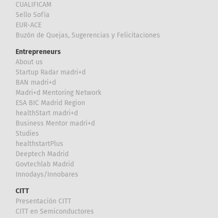
CUALIFICAM
Sello Sofía
EUR-ACE
Buzón de Quejas, Sugerencias y Felicitaciones
Entrepreneurs
About us
Startup Radar madri+d
BAN madri+d
Madri+d Mentoring Network
ESA BIC Madrid Region
healthStart madri+d
Business Mentor madri+d
Studies
healthstartPlus
Deeptech Madrid
Govtechlab Madrid
Innodays/Innobares
CITT
Presentación CITT
CITT en Semiconductores