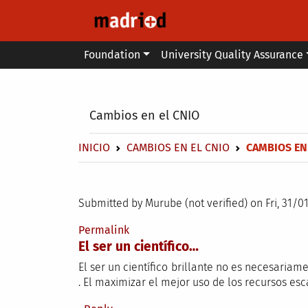
Skip to main content
Main menu
Foundation
University Quality Assurance
Secondary breadcrumb
Cambios en el CNIO
Breadcrumb
INICIO
CAMBIOS EN EL CNIO
CAMBIOS EN
Submitted by
Murube (not verified)
on Fri, 31/0
Permalink
El ser un científico…
El ser un científico brillante no es necesaria
. El maximizar el mejor uso de los recursos e