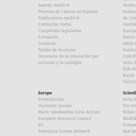
Awards madri+d
Verific
Premios de Ciencia en Español
Evalua
Publications madri+d
de Cen
Contractor Portal
Comité
Compendio legislativo
Buscad
Formación
Banco 
Contacto
ENQA E
Tablón de Anuncios
Anális
Panorama de la innovación por
CUALI
sectores y tecnologías
Sello 
EUR-A
Buzón 
Felici
Europe
Scient
Presentación
Feria 
Horizonte Europa
Día In
Marie Sklodowska-Curie Actions
Niñas 
European Research Council
Madri
EIC
Europe
Enterprise Europe Network
Red de