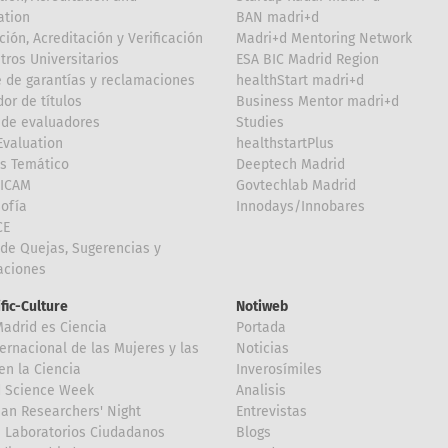
ation
BAN madri+d
ción, Acreditación y Verificación
Madri+d Mentoring Network
tros Universitarios
ESA BIC Madrid Region
 de garantías y reclamaciones
healthStart madri+d
or de títulos
Business Mentor madri+d
de evaluadores
Studies
valuation
healthstartPlus
is Temático
Deeptech Madrid
FICAM
Govtechlab Madrid
Sofía
Innodays/Innobares
CE
de Quejas, Sugerencias y
taciones
ific-Culture
Notiweb
Madrid es Ciencia
Portada
ternacional de las Mujeres y las
Noticias
en la Ciencia
Inverosímiles
d Science Week
Analisis
an Researchers' Night
Entrevistas
 Laboratorios Ciudadanos
Blogs