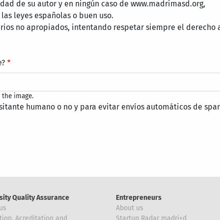
lidad de su autor y en ningún caso de www.madrimasd.org,
 las leyes españolas o buen uso.
ios no apropiados, intentando respetar siempre el derecho a
e?
 the image.
isitante humano o no y para evitar envíos automáticos de spa
sity Quality Assurance
Entrepreneurs
us
About us
tion, Acreditation and
Startup Radar madri+d