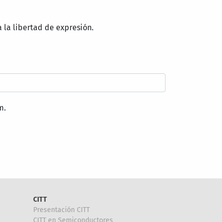
 la libertad de expresión.
m.
CITT
Presentación CITT
CITT en Semiconductores