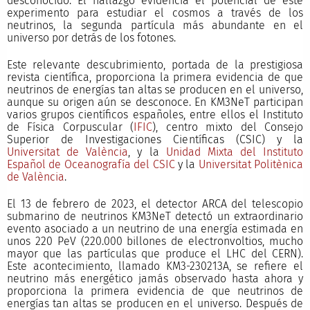
desconocido. El hallazgo evidencia el potencial de este
experimento para estudiar el cosmos a través de los
neutrinos, la segunda partícula más abundante en el
universo por detrás de los fotones.
Este relevante descubrimiento, portada de la prestigiosa
revista científica, proporciona la primera evidencia de que
neutrinos de energías tan altas se producen en el universo,
aunque su origen aún se desconoce. En KM3NeT participan
varios grupos científicos españoles, entre ellos el Instituto
de Física Corpuscular (
IFIC
), centro mixto del Consejo
Superior de Investigaciones Científicas (CSIC) y la
Universitat de València
, y la
Unidad Mixta del Instituto
Español de Oceanografía del CSIC
y la
Universitat Politènica
de València
.
El 13 de febrero de 2023, el detector ARCA del telescopio
submarino de neutrinos KM3NeT detectó un extraordinario
evento asociado a un neutrino de una energía estimada en
unos 220 PeV (220.000 billones de electronvoltios, mucho
mayor que las partículas que produce el LHC del CERN).
Este acontecimiento, llamado KM3-230213A, se refiere el
neutrino más energético jamás observado hasta ahora y
proporciona la primera evidencia de que neutrinos de
energías tan altas se producen en el universo. Después de