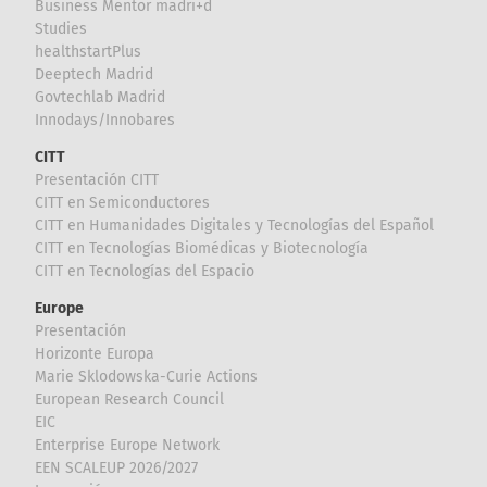
Business Mentor madri+d
Studies
healthstartPlus
Deeptech Madrid
Govtechlab Madrid
Innodays/Innobares
CITT
Presentación CITT
CITT en Semiconductores
CITT en Humanidades Digitales y Tecnologías del Español
CITT en Tecnologías Biomédicas y Biotecnología
CITT en Tecnologías del Espacio
Europe
Presentación
Horizonte Europa
Marie Sklodowska-Curie Actions
European Research Council
EIC
Enterprise Europe Network
EEN SCALEUP 2026/2027