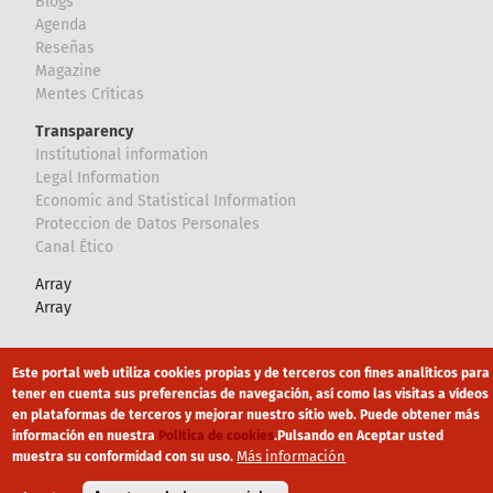
Blogs
Agenda
Reseñas
Magazine
Mentes Críticas
Transparency
Institutional information
Legal Information
Economic and Statistical Information
Proteccion de Datos Personales
Canal Ético
Array
Array
Footer
Canal Ético
eduroam
Mapa Web
Este portal web utiliza cookies propias y de terceros con fines analíticos para
tener en cuenta sus preferencias de navegación, así como las visitas a vídeos
Política privacidad
Política de cookies
Aviso legal
en plataformas de terceros y mejorar nuestro sitio web. Puede obtener más
información en nuestra
Política de cookies
.
Pulsando en Aceptar usted
Más información
muestra su conformidad con su uso.