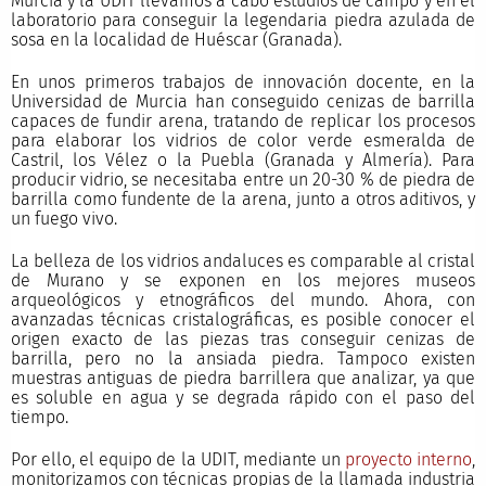
Murcia y la UDIT llevamos a cabo estudios de campo y en el
laboratorio para conseguir la legendaria piedra azulada de
sosa en la localidad de Huéscar (Granada).
En unos primeros trabajos de innovación docente, en la
Universidad de Murcia han conseguido cenizas de barrilla
capaces de fundir arena, tratando de replicar los procesos
para elaborar los vidrios de color verde esmeralda de
Castril, los Vélez o la Puebla (Granada y Almería). Para
producir vidrio, se necesitaba entre un 20-30 % de piedra de
barrilla como fundente de la arena, junto a otros aditivos, y
un fuego vivo.
La belleza de los vidrios andaluces es comparable al cristal
de Murano y se exponen en los mejores museos
arqueológicos y etnográficos del mundo. Ahora, con
avanzadas técnicas cristalográficas, es posible conocer el
origen exacto de las piezas tras conseguir cenizas de
barrilla, pero no la ansiada piedra. Tampoco existen
muestras antiguas de piedra barrillera que analizar, ya que
es soluble en agua y se degrada rápido con el paso del
tiempo.
Por ello, el equipo de la UDIT, mediante un
proyecto interno
,
monitorizamos con técnicas propias de la llamada industria