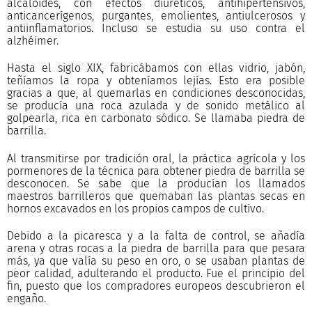
alcaloides, con efectos diuréticos, antihipertensivos,
anticancerígenos, purgantes, emolientes, antiulcerosos y
antiinflamatorios. Incluso se estudia su uso contra el
alzhéimer.
Hasta el siglo XIX, fabricábamos con ellas vidrio, jabón,
teñíamos la ropa y obteníamos lejías. Esto era posible
gracias a que, al quemarlas en condiciones desconocidas,
se producía una roca azulada y de sonido metálico al
golpearla, rica en carbonato sódico. Se llamaba piedra de
barrilla.
Al transmitirse por tradición oral, la práctica agrícola y los
pormenores de la técnica para obtener piedra de barrilla se
desconocen. Se sabe que la producían los llamados
maestros barrilleros que quemaban las plantas secas en
hornos excavados en los propios campos de cultivo.
Debido a la picaresca y a la falta de control, se añadía
arena y otras rocas a la piedra de barrilla para que pesara
más, ya que valía su peso en oro, o se usaban plantas de
peor calidad, adulterando el producto. Fue el principio del
fin, puesto que los compradores europeos descubrieron el
engaño.