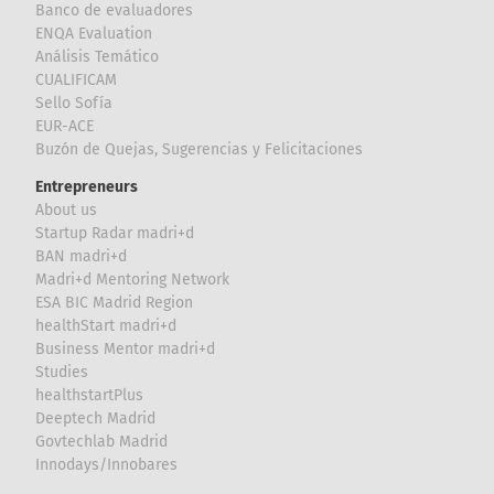
Banco de evaluadores
ENQA Evaluation
Análisis Temático
CUALIFICAM
Sello Sofía
EUR-ACE
Buzón de Quejas, Sugerencias y Felicitaciones
Entrepreneurs
About us
Startup Radar madri+d
BAN madri+d
Madri+d Mentoring Network
ESA BIC Madrid Region
healthStart madri+d
Business Mentor madri+d
Studies
healthstartPlus
Deeptech Madrid
Govtechlab Madrid
Innodays/Innobares