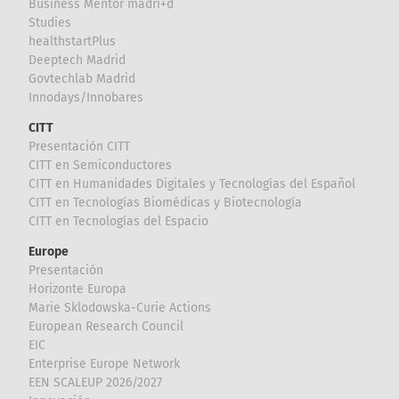
Business Mentor madri+d
Studies
healthstartPlus
Deeptech Madrid
Govtechlab Madrid
Innodays/Innobares
CITT
Presentación CITT
CITT en Semiconductores
CITT en Humanidades Digitales y Tecnologías del Español
CITT en Tecnologías Biomédicas y Biotecnología
CITT en Tecnologías del Espacio
Europe
Presentación
Horizonte Europa
Marie Sklodowska-Curie Actions
European Research Council
EIC
Enterprise Europe Network
EEN SCALEUP 2026/2027