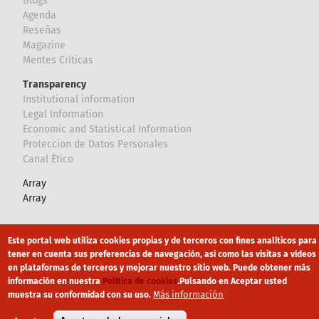
Blogs
Agenda
Reseñas
Magazine
Mentes Críticas
Transparency
Institutional information
Legal Information
Economic and Statistical Information
Proteccion de Datos Personales
Canal Ético
Array
Array
Footer
Canal Ético
eduroam
Mapa Web
Este portal web utiliza cookies propias y de terceros con fines analíticos para
tener en cuenta sus preferencias de navegación, así como las visitas a vídeos
Política privacidad
Política de cookies
Aviso legal
en plataformas de terceros y mejorar nuestro sitio web. Puede obtener más
información en nuestra
Política de cookies
.
Pulsando en Aceptar usted
Más información
muestra su conformidad con su uso.