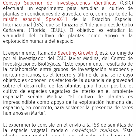
Consejo Superior de Investigaciones Científicas
(CSIC)
efectuará un experimento para estudiar el cultivo de
plantas en condiciones de gravedad cero, como parte de la
misión espacial SpaceX-11
de la Estación Espacial
Internacional (ISS), que se lanzará el 1 de junio desde Cabo
Cañaveral (Florida, EE.UU.). El objetivo es estudiar la
viabilidad del cultivo de plantas como apoyo a la
exploración humana del espacio.
El experimento, llamado
Seedling Growth-3
, está co-dirigido
por el investigador del CSIC Javier Medina, del Centro de
Investigaciones Biológicas. "Este experimento, resultado de
la colaboración entre grupos de investigación europeos y
norteamericanos, es el tercero y último de una serie cuyo
objetivo es conocer los efectos de la ausencia de gravedad
sobre el desarrollo de las plantas para hacer posible el
cultivo de especies vegetales de interés en el ambiente
espacial", señala Medina. "El cultivo de plantas es
imprescindible como apoyo de la exploración humana del
espacio y, en concreto, para sostener la presencia de seres
humanos en Marte".
El experimento consiste en el envío a la ISS de semillas de
la especie vegetal modelo
Arabidopsis thaliana
. "Esta
planta, emparentada con la col, el nabo, el rábano y la