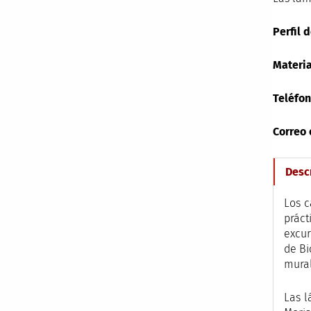
Perfil 
Materia
Teléfo
Correo 
Desc
Los c
práct
excur
de Bi
mural
Las l