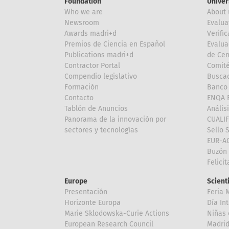
Foundation
Univer
Who we are
About 
Newsroom
Evalua
Awards madri+d
Verific
Premios de Ciencia en Español
Evalua
Publications madri+d
de Cen
Contractor Portal
Comité
Compendio legislativo
Buscad
Formación
Banco 
Contacto
ENQA E
Tablón de Anuncios
Anális
Panorama de la innovación por
CUALI
sectores y tecnologías
Sello 
EUR-A
Buzón 
Felici
Europe
Scient
Presentación
Feria 
Horizonte Europa
Día In
Marie Sklodowska-Curie Actions
Niñas 
European Research Council
Madri