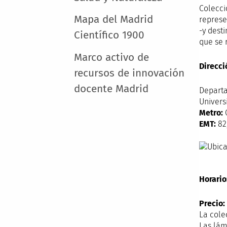
Colecci
Mapa del Madrid
represe
-y dest
Científico 1900
que se 
Marco activo de
Direcci
recursos de innovación
docente Madrid
Departa
Univers
Metro:
C
EMT:
82,
Horario
Precio:
La cole
Las lám