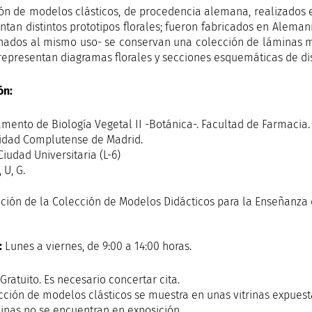
ón de modelos clásticos, de procedencia alemana, realizados 
ntan distintos prototipos florales; fueron fabricados en Alemani
inados al mismo uso- se conservan una colección de láminas m
representan diagramas florales y secciones esquemáticas de dis
ón:
mento de Biología Vegetal II -Botánica-. Facultad de Farmacia.
idad Complutense de Madrid.
iudad Universitaria (L-6)
 U, G.
:
Lunes a viernes, de 9:00 a 14:00 horas.
Gratuito. Es necesario concertar cita.
cción de modelos clásticos se muestra en unas vitrinas expuest
inas no se encuentran en exposición.