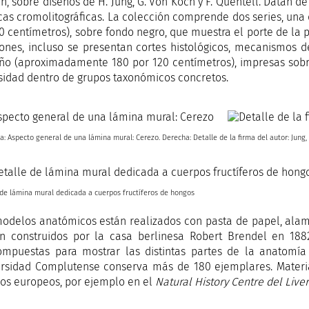
n, sobre diseños de H. Jung, G. Von Koch y F. Quentell. Datan de
cas cromolitográficas. La colección comprende dos series, u
0 centímetros), sobre fondo negro, que muestra el porte de la pla
ones, incluso se presentan cortes histológicos, mecanismos de
o (aproximadamente 180 por 120 centímetros), impresas sobr
sidad dentro de grupos taxonómicos concretos.
a: Aspecto general de una lámina mural: Cerezo. Derecha: Detalle de la firma del autor: Jung,
 de lámina mural dedicada a cuerpos fructíferos de hongos
odelos anatómicos están realizados con pasta de papel, ala
on construidos por la casa berlinesa Robert Brendel en 18
mpuestas para mostrar las distintas partes de la anatomía d
rsidad Complutense conserva más de 180 ejemplares. Material
s europeos, por ejemplo en el
Natural History Centre del Liv