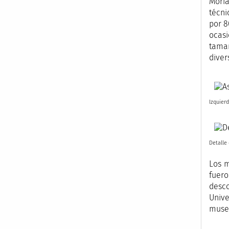
Moria
técni
por 8
ocasi
tamañ
diver
Izquierd
Detalle
Los m
fuer
desco
Unive
museo