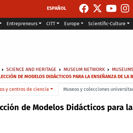
ESPAÑOL
Entrepreneurs
CITT
Europe
Scientific-Culture
dcrumb
SCIENCE AND HERITAGE
MUSEUM NETWORK
MUSEUMS 
ECCIÓN DE MODELOS DIDÁCTICOS PARA LA ENSEÑANZA DE LA 
menu level 4
s y centros de ciencia
Museos y colecciones universita
cción de Modelos Didácticos para la