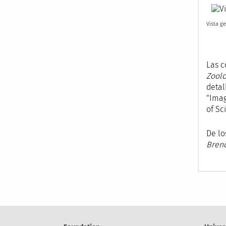
Vista g
Las 
Zoolo
detal
"Imag
of Sci
De lo
Brend