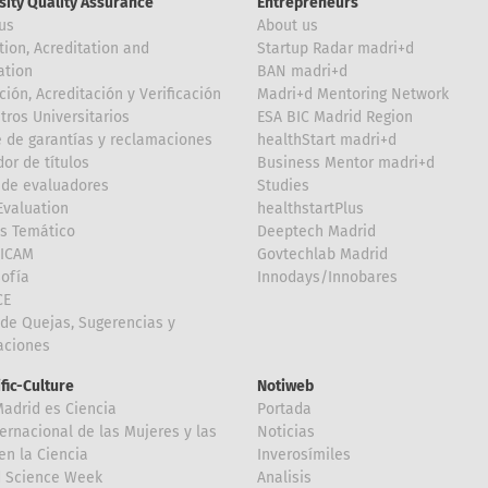
sity Quality Assurance
Entrepreneurs
us
About us
tion, Acreditation and
Startup Radar madri+d
ation
BAN madri+d
ción, Acreditación y Verificación
Madri+d Mentoring Network
tros Universitarios
ESA BIC Madrid Region
 de garantías y reclamaciones
healthStart madri+d
or de títulos
Business Mentor madri+d
de evaluadores
Studies
valuation
healthstartPlus
is Temático
Deeptech Madrid
FICAM
Govtechlab Madrid
Sofía
Innodays/Innobares
CE
de Quejas, Sugerencias y
taciones
ific-Culture
Notiweb
Madrid es Ciencia
Portada
ternacional de las Mujeres y las
Noticias
en la Ciencia
Inverosímiles
d Science Week
Analisis