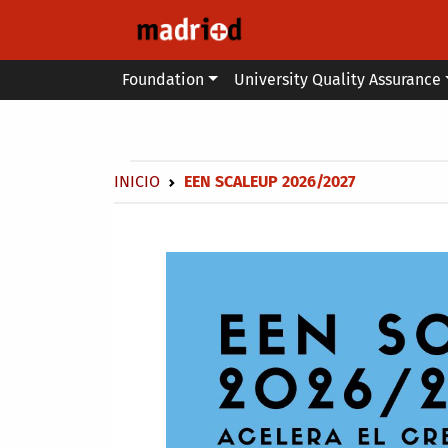
Skip to main content
Main menu
Foundation
University Quality Assurance
Secondary breadcrumb
Breadcrumb
INICIO
EEN SCALEUP 2026/2027