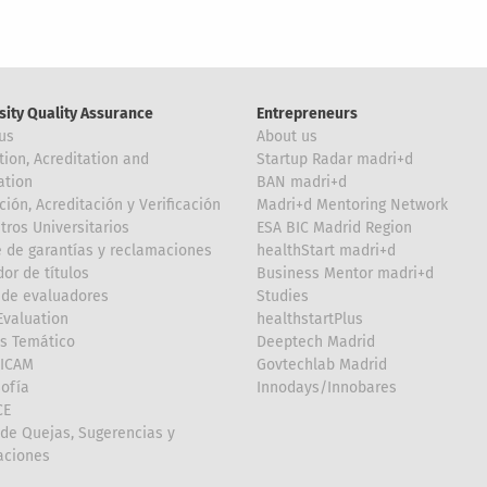
sity Quality Assurance
Entrepreneurs
us
About us
tion, Acreditation and
Startup Radar madri+d
ation
BAN madri+d
ción, Acreditación y Verificación
Madri+d Mentoring Network
tros Universitarios
ESA BIC Madrid Region
 de garantías y reclamaciones
healthStart madri+d
or de títulos
Business Mentor madri+d
de evaluadores
Studies
valuation
healthstartPlus
is Temático
Deeptech Madrid
FICAM
Govtechlab Madrid
Sofía
Innodays/Innobares
CE
de Quejas, Sugerencias y
taciones