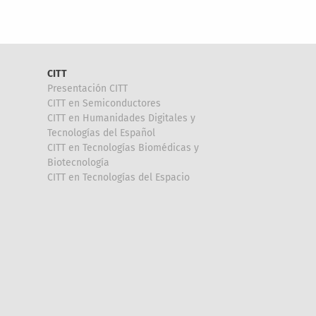
CITT
Presentación CITT
CITT en Semiconductores
CITT en Humanidades Digitales y
Tecnologías del Español
CITT en Tecnologías Biomédicas y
Biotecnología
CITT en Tecnologías del Espacio