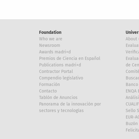
Foundation
Univer
Who we are
About 
Newsroom
Evalua
Awards madri+d
Verific
Premios de Ciencia en Español
Evalua
Publications madri+d
de Cen
Contractor Portal
Comité
Compendio legislativo
Buscad
Formación
Banco 
Contacto
ENQA E
Tablón de Anuncios
Anális
Panorama de la innovación por
CUALI
sectores y tecnologías
Sello 
EUR-A
Buzón 
Felici