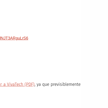
wkMNJT3ARguLrS6
or a VivaTech (PDF)
, ya que previsiblemente