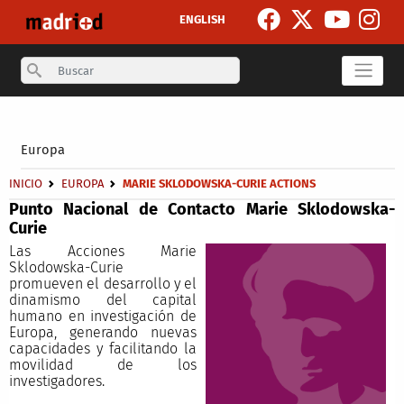
Pasar al contenido principal
ENGLISH
Search
Secondary breadcrumb
Europa
Sobrescribir enlaces de ayuda a la navegación
INICIO
EUROPA
MARIE SKLODOWSKA-CURIE ACTIONS
Punto Nacional de Contacto Marie Sklodowska-
Curie
Las Acciones Marie
Sklodowska-Curie
promueven el desarrollo y el
dinamismo del capital
humano en investigación de
Europa, generando nuevas
capacidades y facilitando la
movilidad de los
investigadores.