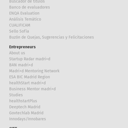
Buscador de títulos
Banco de evaluadores
ENQA Evaluation
Análisis Temático
CUALIFICAM
Sello Sofía
Buzón de Quejas, Sugerencias y Felicitaciones
Entrepreneurs
About us
Startup Radar madri+d
BAN madri+d
Madri+d Mentoring Network
ESA BIC Madrid Region
healthStart madri+d
Business Mentor madri+d
Studies
healthstartPlus
Deeptech Madrid
Govtechlab Madrid
Innodays/Innobares