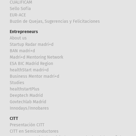
CUALIFICAM
Sello Sofía
EUR-ACE
Buzón de Quejas, Sugerencias y Felicitaciones
Entrepreneurs
About us
Startup Radar madri+d
BAN madri+d
Madri+d Mentoring Network
ESA BIC Madrid Region
healthStart madri+d
Business Mentor madri+d
Studies
healthstartPlus
Deeptech Madrid
Govtechlab Madrid
Innodays/Innobares
CITT
Presentación CITT
CITT en Semiconductores