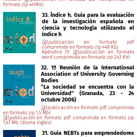
formato zip 449Kb)
33. Índice h. Guía para la evaluación
de la investigación española en
ciencia y tecnología utilizando el
índice h
(publicación en formato pdf
comprimida en formato zip 448 Kb)
Apéndice IV
(publicación en formato
word comprimida en formato zip 24,1 Kb)
32. 1ª Reunión de la International
Association of University Governing
Bodies
"La sociedad se encuentra con la
Universidad" (Granada, 23 - 24
octubre 2006)
(publicación en formato pdf comprimida
en formato zip 1,5 Mb)
(publicación en formato pdf comprimida en formato zip
1,47 Mb. Idioma Inglés)
31. Guía NEBTs para emprendedores