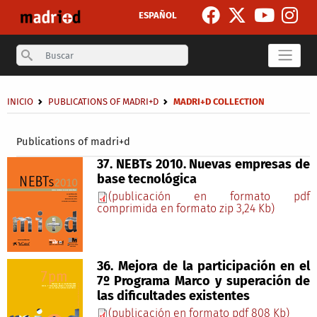
Skip to main content
ESPAÑOL
Search
Breadcrumb
INICIO
PUBLICATIONS OF MADRI+D
MADRI+D COLLECTION
Secondary breadcrumb
Publications of madri+d
37. NEBTs 2010. Nuevas empresas de
base tecnológica
(publicación en formato pdf
comprimida en formato zip 3,24 Kb)
36. Mejora de la participación en el
7º Programa Marco y superación de
las dificultades existentes
(publicación en formato pdf 808 Kb)