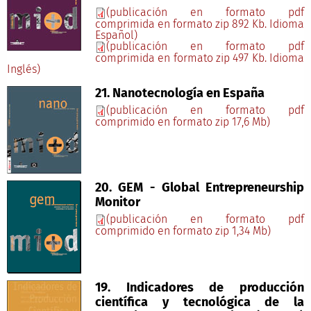
(publicación en formato pdf
comprimida en formato zip 892 Kb. Idioma
Español)
(publicación en formato pdf
comprimida en formato zip 497 Kb. Idioma
Inglés)
21. Nanotecnología en España
(publicación en formato pdf
comprimido en formato zip 17,6 Mb)
20. GEM - Global Entrepreneurship
Monitor
(publicación en formato pdf
comprimido en formato zip 1,34 Mb)
19. Indicadores de producción
científica y tecnológica de la