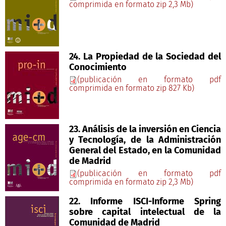
comprimida en formato zip 2,3 Mb)
24. La Propiedad de la Sociedad del
Conocimiento
(publicación en formato pdf
comprimida en formato zip 827 Kb)
23. Análisis de la inversión en Ciencia
y Tecnología, de la Administración
General del Estado, en la Comunidad
de Madrid
(publicación en formato pdf
comprimida en formato zip 2,3 Mb)
22. Informe ISCI-Informe Spring
sobre capital intelectual de la
Comunidad de Madrid