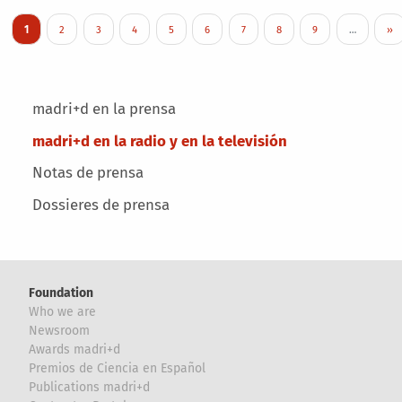
Pagination
Current page
Page
Page
Page
Page
Page
Page
Page
Page
Nex
1
2
3
4
5
6
7
8
9
…
››
Main menu
madri+d en la prensa
madri+d en la radio y en la televisión
Notas de prensa
Dossieres de prensa
Foundation
Who we are
Newsroom
Awards madri+d
Premios de Ciencia en Español
Publications madri+d