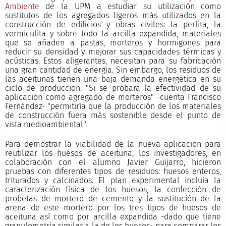
Ambiente
de la UPM a estudiar su utilización como
sustitutos de los agregados ligeros más utilizados en la
construcción de edificios y obras civiles: la perlita, la
vermiculita y sobre todo la arcilla expandida, materiales
que se añaden a pastas, morteros y hormigones para
reducir su densidad y mejorar sus capacidades térmicas y
acústicas. Estos aligerantes, necesitan para su fabricación
una gran cantidad de energía. Sin embargo, los residuos de
las aceitunas tienen una baja demanda energética en su
ciclo de producción. "Si se probara la efectividad de su
aplicación como agregado de morteros" -cuenta Francisco
Fernández- "permitiría que la producción de los materiales
de construcción fuera más sostenible desde el punto de
vista medioambiental".
Para demostrar la viabilidad de la nueva aplicación para
reutilizar los huesos de aceituna, los investigadores, en
colaboración con el alumno Javier Guijarro, hicieron
pruebas con diferentes tipos de residuos: huesos enteros,
triturados y calcinados. El plan experimental incluía la
caracterización física de los huesos, la confección de
probetas de mortero de cemento y la sustitución de la
arena de este mortero por los tres tipos de huesos de
aceituna así como por arcilla expandida -dado que tiene
granulometría similar a la de los huesos- para comparar los