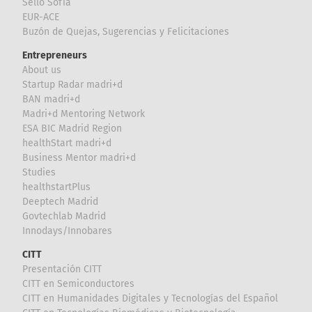
Sello Sofía
EUR-ACE
Buzón de Quejas, Sugerencias y Felicitaciones
Entrepreneurs
About us
Startup Radar madri+d
BAN madri+d
Madri+d Mentoring Network
ESA BIC Madrid Region
healthStart madri+d
Business Mentor madri+d
Studies
healthstartPlus
Deeptech Madrid
Govtechlab Madrid
Innodays/Innobares
CITT
Presentación CITT
CITT en Semiconductores
CITT en Humanidades Digitales y Tecnologías del Español