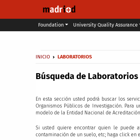
Skip to main content
Main menu
Foundation
University Quality Assurance
Secondary breadcrumb
Breadcrumb
INICIO
LABORATORIOS
Búsqueda de Laboratorios
En esta sección usted podrá buscar los servi
Organismos Públicos de Investigación. Para u
modelo de la Entidad Nacional de Acreditación
Si usted quiere encontrar quien le puede a
contaminación de un suelo, etc; haga click en e