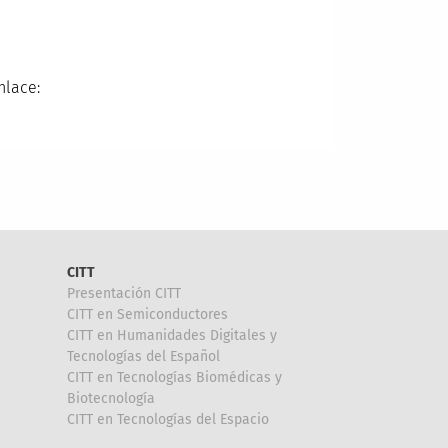
nlace:
CITT
Presentación CITT
CITT en Semiconductores
CITT en Humanidades Digitales y
Tecnologías del Español
CITT en Tecnologías Biomédicas y
Biotecnología
CITT en Tecnologías del Espacio