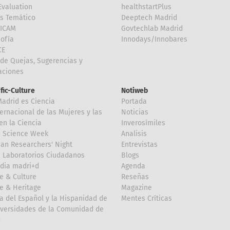
valuation
healthstartPlus
is Temático
Deeptech Madrid
FICAM
Govtechlab Madrid
Sofía
Innodays/Innobares
CE
de Quejas, Sugerencias y
taciones
ific-Culture
Notiweb
Madrid es Ciencia
Portada
ternacional de las Mujeres y las
Noticias
en la Ciencia
Inverosímiles
d Science Week
Analisis
an Researchers' Night
Entrevistas
 Laboratorios Ciudadanos
Blogs
dia madri+d
Agenda
e & Culture
Reseñas
e & Heritage
Magazine
a del Español y la Hispanidad de
Mentes Críticas
iversidades de la Comunidad de
d