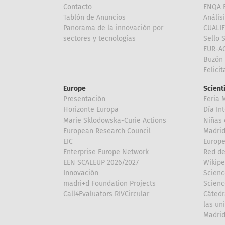
Contacto
ENQA E
Tablón de Anuncios
Anális
Panorama de la innovación por
CUALI
sectores y tecnologías
Sello 
EUR-A
Buzón 
Felici
Europe
Scient
Presentación
Feria 
Horizonte Europa
Día In
Marie Sklodowska-Curie Actions
Niñas 
European Research Council
Madri
EIC
Europe
Enterprise Europe Network
Red de
EEN SCALEUP 2026/2027
Wikipe
Innovación
Scienc
madri+d Foundation Projects
Scienc
Call4Evaluators RIVCircular
Cátedr
las un
Madri