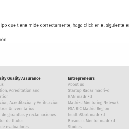
uipo que tiene mide correctamente, haga click en el siguiente e
ión
sity Quality Assurance
Entrepreneurs
us
About us
tion, Acreditation and
Startup Radar madri+d
ation
BAN madri+d
ción, Acreditación y Verificación
Madri+d Mentoring Network
tros Universitarios
ESA BIC Madrid Region
 de garantías y reclamaciones
healthStart madri+d
or de títulos
Business Mentor madri+d
de evaluadores
Studies