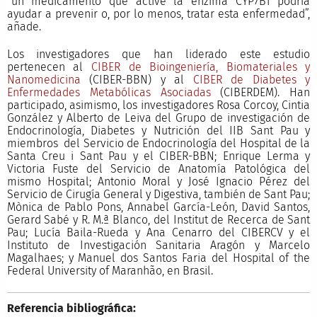
“un medicamento que active la enzima CYP7B1 podría
ayudar a prevenir o, por lo menos, tratar esta enfermedad”,
añade.
Los investigadores que han liderado este estudio
pertenecen al
CIBER de Bioingeniería, Biomateriales y
Nanomedicina
(CIBER-BBN) y al
CIBER de Diabetes y
Enfermedades Metabólicas Asociadas
(CIBERDEM). Han
participado, asimismo, los investigadores Rosa Corcoy, Cintia
González y Alberto de Leiva del Grupo de investigación de
Endocrinología, Diabetes y Nutrición del IIB Sant Pau y
miembros del Servicio de Endocrinología del Hospital de la
Santa Creu i Sant Pau y el CIBER-BBN; Enrique Lerma y
Victoria Fuste del Servicio de Anatomía Patológica del
mismo Hospital; Antonio Moral y José Ignacio Pérez del
Servicio de Cirugía General y Digestiva, también de Sant Pau;
Mònica de Pablo Pons, Annabel García-León, David Santos,
Gerard Sabé y R. M.ª Blanco, del Institut de Recerca de Sant
Pau; Lucía Baila-Rueda y Ana Cenarro del CIBERCV y el
Instituto de Investigación Sanitaria Aragón y Marcelo
Magalhaes; y Manuel dos Santos Faria del Hospital of the
Federal University of Maranhão, en Brasil.
Referencia bibliográfica: