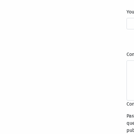
Yo
Co
Con
Par
que
pub