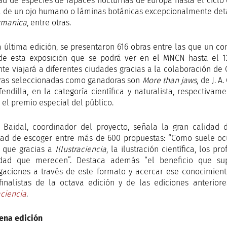
ad de especies de rapaces nocturnas de Europa hasta el ciclo
a de un ojo humano o láminas botánicas excepcionalmente deta
ermanica
, entre otras.
a última edición, se presentaron 616 obras entre las que un c
de esta exposición que se podrá ver en el MNCN hasta el 1
ante viajará a diferentes ciudades gracias a la colaboración de 
ras seleccionadas como ganadoras son
More than jaws
, de J. A
 Tendilla, en la categoría científica y naturalista, respectiva
 el premio especial del público.
 Baidal, coordinador del proyecto, señala la gran calidad
ltad de escoger entre más de 600 propuestas: “Como suele ocur
 que gracias a
Illustraciencia
, la ilustración científica, los 
lidad que merecen”. Destaca además “el beneficio que sup
igaciones a través de este formato y acercar ese conocimient
finalistas de la octava edición y de las ediciones anteri
aciencia
.
ena edición