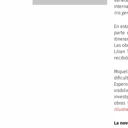
varied
intern
Iris g
En est
parte 
itiner
Las ob
Lilian
recibió
Miquel
dificu
Espero
visibi
invest
obras 
Illustr
La nov