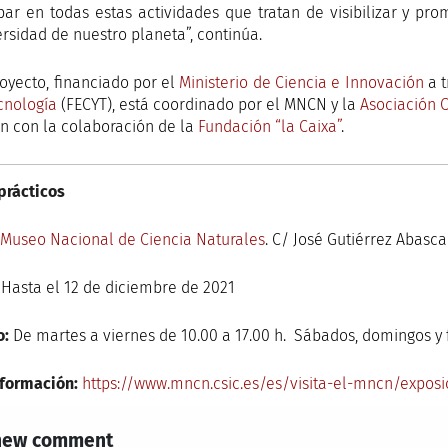
ipar en todas estas actividades que tratan de visibilizar y pr
ersidad de nuestro planeta”, continúa.
royecto, financiado por el
Ministerio de Ciencia e Innovación
a t
ecnología
(FECYT), está coordinado por el MNCN y la
Asociación 
n con la colaboración de la
Fundación “la Caixa”
.
prácticos
Museo Nacional de Ciencia Naturales
. C/ José Gutiérrez Abasca
Hasta el 12 de diciembre de 2021
o:
De martes a viernes de 10.00 a 17.00 h. Sábados, domingos y f
formación:
https://www.mncn.csic.es/es/visita-el-mncn/exposic
new comment