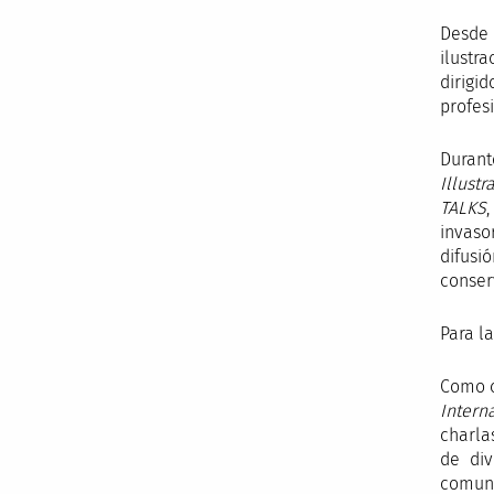
Desde 
ilustr
dirigid
profesi
Durant
Illustr
TALKS
invaso
difusi
conser
Para l
Como c
Interna
charla
de div
comuni