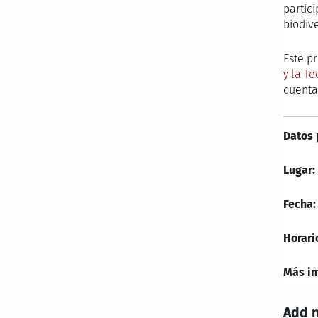
partic
biodiv
Este p
y la T
cuenta
Datos 
Lugar:
Fecha:
Horari
Más in
Add 