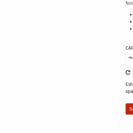
Nor
CA
Est
sp