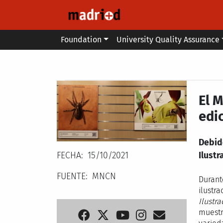
Skip to main content
Main menu
Foundation
University Quality Assurance
Secondary breadcrumb
El M
edi
Debid
FECHA
15/10/2021
Ilustr
FUENTE
MNCN
Durant
ilustr
Ilustra
muestr