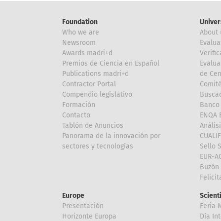
Foundation
Univer
Who we are
About 
Newsroom
Evalua
Awards madri+d
Verific
Premios de Ciencia en Español
Evalua
Publications madri+d
de Cen
Contractor Portal
Comité
Compendio legislativo
Buscad
Formación
Banco 
Contacto
ENQA E
Tablón de Anuncios
Anális
Panorama de la innovación por
CUALI
sectores y tecnologías
Sello 
EUR-A
Buzón 
Felici
Europe
Scient
Presentación
Feria 
Horizonte Europa
Día In