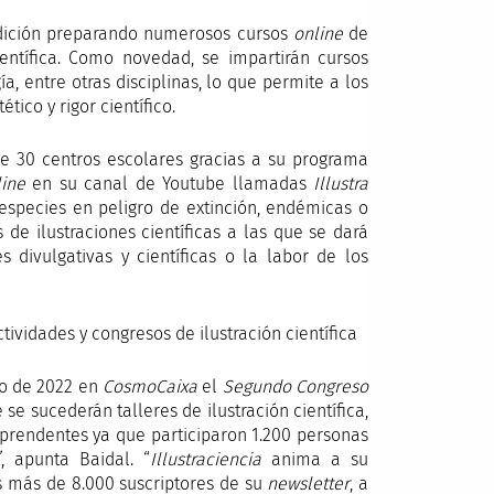
 edición preparando numerosos cursos
online
de
científica. Como novedad, se impartirán cursos
ogía, entre otras disciplinas, lo que permite a los
ico y rigor científico.
e 30 centros escolares gracias a su programa
line
en su canal de Youtube llamadas
Illustra
 especies en peligro de extinción, endémicas o
de ilustraciones científicas a las que se dará
s divulgativas y científicas o la labor de los
ividades y congresos de ilustración científica
yo de 2022 en
CosmoCaixa
el
Segundo
Congreso
e se sucederán talleres de ilustración científica,
rprendentes ya que participaron 1.200 personas
, apunta Baidal. “
Illustraciencia
anima a su
s más de 8.000 suscriptores de su
newsletter
, a