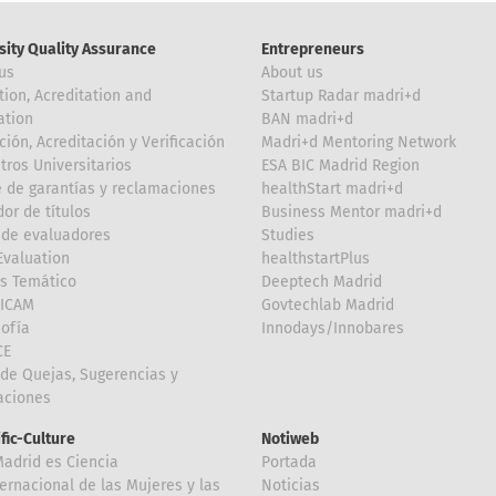
sity Quality Assurance
Entrepreneurs
us
About us
tion, Acreditation and
Startup Radar madri+d
ation
BAN madri+d
ción, Acreditación y Verificación
Madri+d Mentoring Network
tros Universitarios
ESA BIC Madrid Region
 de garantías y reclamaciones
healthStart madri+d
or de títulos
Business Mentor madri+d
de evaluadores
Studies
valuation
healthstartPlus
is Temático
Deeptech Madrid
FICAM
Govtechlab Madrid
Sofía
Innodays/Innobares
CE
de Quejas, Sugerencias y
taciones
ific-Culture
Notiweb
Madrid es Ciencia
Portada
ternacional de las Mujeres y las
Noticias