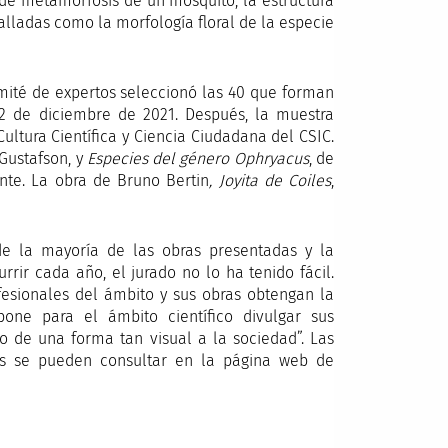
 de metamorfosis de un mosquito, la estructura
lladas como la morfología floral de la especie
omité de expertos seleccionó las 40 que forman
2 de diciembre de 2021. Después, la muestra
Cultura Científica y Ciencia Ciudadana del CSIC.
. Gustafson, y
Especies del género Ophryacus
, de
mente. La obra de Bruno Bertin
, Joyita de Coiles
,
 de la mayoría de las obras presentadas y la
rir cada año, el jurado no lo ha tenido fácil.
profesionales del ámbito y sus obras obtengan la
one para el ámbito científico divulgar sus
o de una forma tan visual a la sociedad”. Las
ores se pueden consultar en la página web de