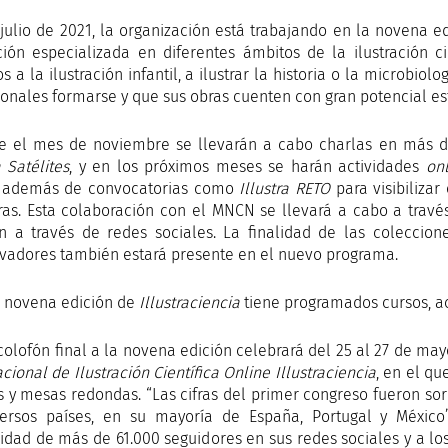
julio de 2021, la organización está trabajando en la novena
ación especializada en diferentes ámbitos de la ilustración 
os a la ilustración infantil, a ilustrar la historia o la microbiol
onales formarse y que sus obras cuenten con gran potencial estét
e el mes de noviembre se llevarán a cabo charlas en más d
a Satélites
, y en los próximos meses se harán actividades
on
, además de convocatorias como
Illustra RETO
para visibilizar
ras. Esta colaboración con el MNCN se llevará a cabo a través 
ón a través de redes sociales. La finalidad de las coleccione
vadores también estará presente en el nuevo programa.
a novena edición de
Illustraciencia
tiene programados cursos, act
olofón final a la novena edición celebrará del 25 al 27 de ma
cional de Ilustración Científica Online
Illustraciencia
, en el qu
s y mesas redondas. “Las cifras del primer congreso fueron so
ersos países, en su mayoría de España, Portugal y México”
dad de más de 61.000 seguidores en sus redes sociales y a lo