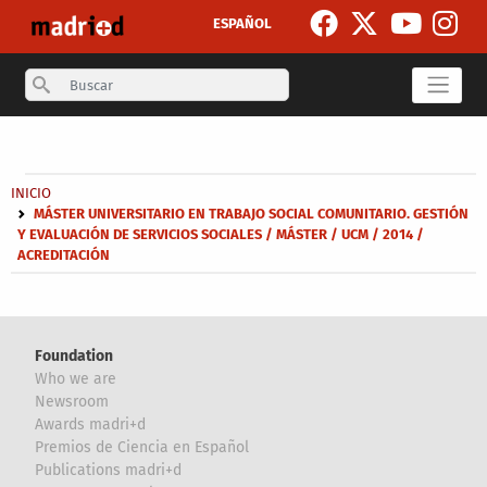
Skip to main content
ESPAÑOL
Search
Secondary breadcrumb
Breadcrumb
INICIO
MÁSTER UNIVERSITARIO EN TRABAJO SOCIAL COMUNITARIO. GESTIÓN
Y EVALUACIÓN DE SERVICIOS SOCIALES / MÁSTER / UCM / 2014 /
ACREDITACIÓN
Foundation
Who we are
Newsroom
Awards madri+d
Premios de Ciencia en Español
Publications madri+d