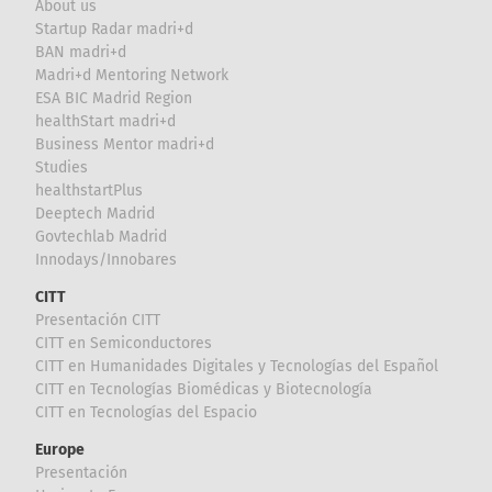
About us
Startup Radar madri+d
BAN madri+d
Madri+d Mentoring Network
ESA BIC Madrid Region
healthStart madri+d
Business Mentor madri+d
Studies
healthstartPlus
Deeptech Madrid
Govtechlab Madrid
Innodays/Innobares
CITT
Presentación CITT
CITT en Semiconductores
CITT en Humanidades Digitales y Tecnologías del Español
CITT en Tecnologías Biomédicas y Biotecnología
CITT en Tecnologías del Espacio
Europe
Presentación