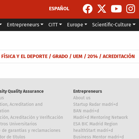
ESPAÑOL
Entrepreneurs
CITT
Europe
Scientific-Culture
 FÍSICA Y EL DEPORTE / GRADO / UEM / 2014 / ACREDITACIÓN
sity Quality Assurance
Entrepreneurs
us
About us
tion, Acreditation and
Startup Radar madri+d
ation
BAN madri+d
ción, Acreditación y Verificación
Madri+d Mentoring Network
tros Universitarios
ESA BIC Madrid Region
 de garantías y reclamaciones
healthStart madri+d
or de títulos
Business Mentor madri+d