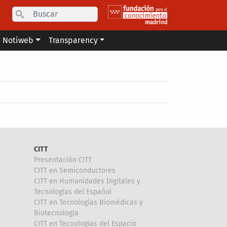
Search
Notiweb
Transparency
CITT
Presentación CITT
CITT en Semiconductores
CITT en Humanidades Digitales y
Tecnologías del Español
CITT en Tecnologías Biomédicas y
Biotecnología
CITT en Tecnologías del Espacio