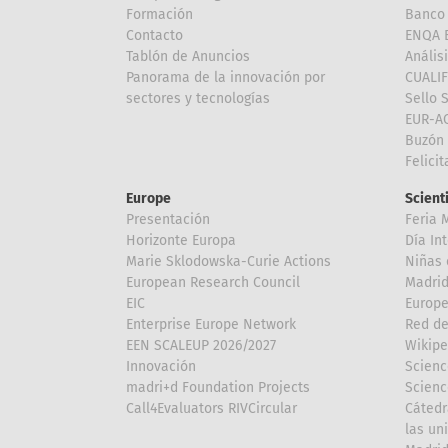
Formación
Banco 
Contacto
ENQA E
Tablón de Anuncios
Anális
Panorama de la innovación por
CUALI
sectores y tecnologías
Sello 
EUR-A
Buzón 
Felici
Europe
Scient
Presentación
Feria 
Horizonte Europa
Día In
Marie Sklodowska-Curie Actions
Niñas 
European Research Council
Madri
EIC
Europe
Enterprise Europe Network
Red de
EEN SCALEUP 2026/2027
Wikipe
Innovación
Scienc
madri+d Foundation Projects
Scienc
Call4Evaluators RIVCircular
Cátedr
las un