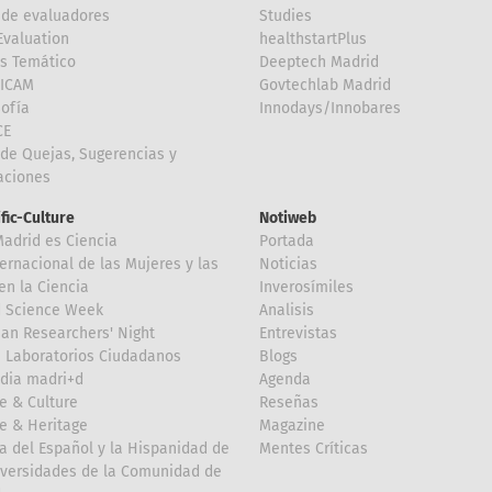
de evaluadores
Studies
valuation
healthstartPlus
is Temático
Deeptech Madrid
FICAM
Govtechlab Madrid
Sofía
Innodays/Innobares
CE
de Quejas, Sugerencias y
taciones
ific-Culture
Notiweb
Madrid es Ciencia
Portada
ternacional de las Mujeres y las
Noticias
en la Ciencia
Inverosímiles
d Science Week
Analisis
an Researchers' Night
Entrevistas
 Laboratorios Ciudadanos
Blogs
dia madri+d
Agenda
e & Culture
Reseñas
e & Heritage
Magazine
a del Español y la Hispanidad de
Mentes Críticas
iversidades de la Comunidad de