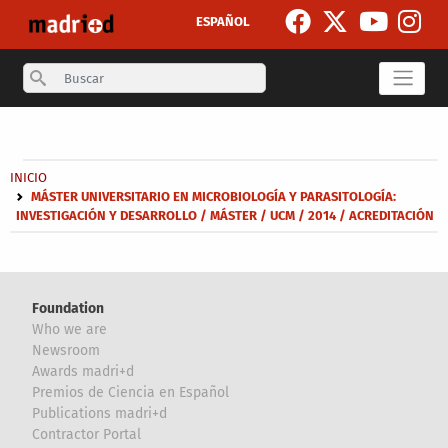
Skip to main content
ESPAÑOL
Search
Secondary breadcrumb
Breadcrumb
INICIO
MÁSTER UNIVERSITARIO EN MICROBIOLOGÍA Y PARASITOLOGÍA:
INVESTIGACIÓN Y DESARROLLO / MÁSTER / UCM / 2014 / ACREDITACIÓN
Foundation
Who we are
Newsroom
Awards madri+d
Premios de Ciencia en Español
Publications madri+d
Contractor Portal