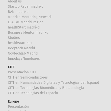
About us
Startup Radar madri+d
BAN madri+d
Madri+d Mentoring Network
ESA BIC Madrid Region
healthStart madri+d
Business Mentor madri+d
Studies
healthstartPlus
Deeptech Madrid
Govtechlab Madrid
Innodays/Innobares
CITT
Presentación CITT
CITT en Semiconductores
CITT en Humanidades Digitales y Tecnologías del Español
CITT en Tecnologías Biomédicas y Biotecnología
CITT en Tecnologías del Espacio
Europe
Presentación