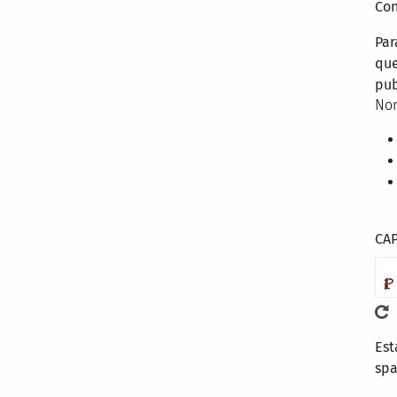
Con
Par
que
pub
Nor
CA
Est
sp