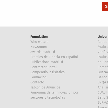
Foundation
Univer
Who we are
About 
Newsroom
Evalua
Awards madri+d
Verific
Premios de Ciencia en Español
Evalua
Publications madri+d
de Cen
Contractor Portal
Comité
Compendio legislativo
Buscad
Formación
Banco 
Contacto
ENQA E
Tablón de Anuncios
Anális
Panorama de la innovación por
CUALI
sectores y tecnologías
Sello 
EUR-A
Buzón 