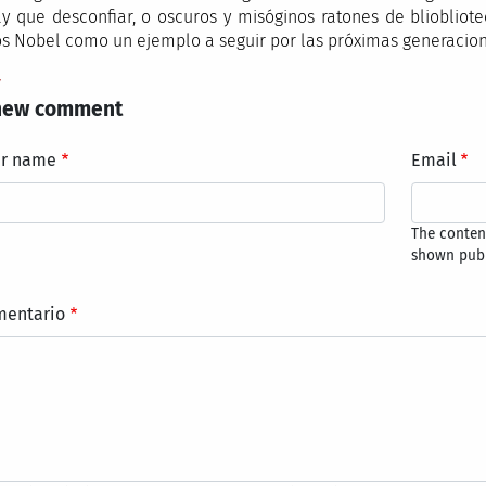
y que desconfiar, o oscuros y misóginos ratones de bliobliot
s Nobel como un ejemplo a seguir por las próximas generacion
y
new comment
ur name
Email
The content
shown publ
mentario