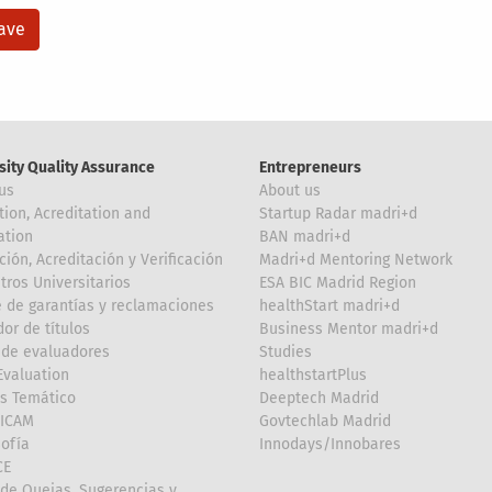
sity Quality Assurance
Entrepreneurs
us
About us
tion, Acreditation and
Startup Radar madri+d
ation
BAN madri+d
ción, Acreditación y Verificación
Madri+d Mentoring Network
tros Universitarios
ESA BIC Madrid Region
 de garantías y reclamaciones
healthStart madri+d
or de títulos
Business Mentor madri+d
de evaluadores
Studies
valuation
healthstartPlus
is Temático
Deeptech Madrid
FICAM
Govtechlab Madrid
Sofía
Innodays/Innobares
CE
de Quejas, Sugerencias y