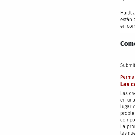
Haidt 
están 
en com
Come
Submit
Perma
Las 
Las ca
en una
lugar 
proble
compor
La pro
las nue