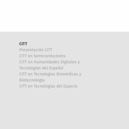
CITT
Presentación CITT
CITT en Semiconductores
CITT en Humanidades Digitales y
Tecnologías del Español
CITT en Tecnologías Biomédicas y
Biotecnología
CITT en Tecnologías del Espacio