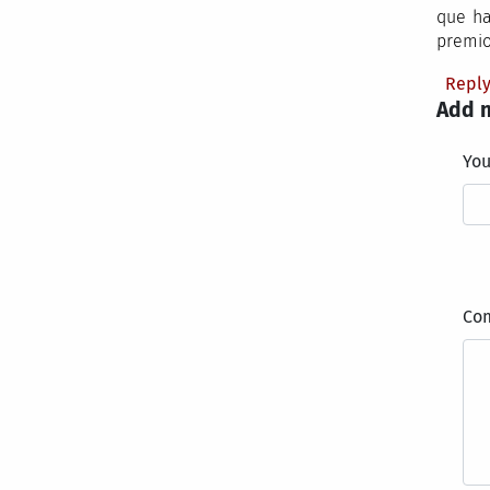
que ha
premio
Repl
Add 
Yo
Co