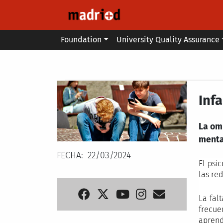
Skip to main content
Main menu
Foundation
University Quality Assurance
Secondary breadcrumb
Inf
La om
menta
FECHA
22/03/2024
El psi
las re
La fal
frecue
aprend