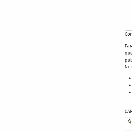
Con
Par
que
pub
Nor
CA