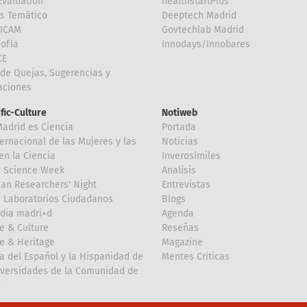
valuation
healthstartPlus
is Temático
Deeptech Madrid
FICAM
Govtechlab Madrid
Sofía
Innodays/Innobares
CE
de Quejas, Sugerencias y
taciones
ific-Culture
Notiweb
Madrid es Ciencia
Portada
ternacional de las Mujeres y las
Noticias
en la Ciencia
Inverosímiles
d Science Week
Analisis
an Researchers' Night
Entrevistas
 Laboratorios Ciudadanos
Blogs
dia madri+d
Agenda
e & Culture
Reseñas
e & Heritage
Magazine
a del Español y la Hispanidad de
Mentes Críticas
iversidades de la Comunidad de
d