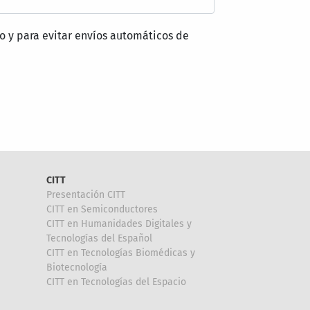
o y para evitar envíos automáticos de
CITT
Presentación CITT
CITT en Semiconductores
CITT en Humanidades Digitales y
Tecnologías del Español
CITT en Tecnologías Biomédicas y
Biotecnología
CITT en Tecnologías del Espacio