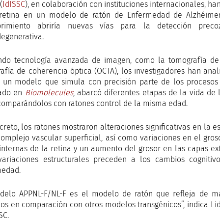
(
IdISSC
), en colaboración con instituciones internacionales, h
retina en un modelo de ratón de Enfermedad de Alzhéimer
brimiento abriría nuevas vías para la detección pre
egenerativa.
ando tecnología avanzada de imagen, como la tomografía de 
afía de coherencia óptica (OCTA), los investigadores han anal
, un modelo que simula con precisión parte de los procesos 
cado en
Biomolecules
, abarcó diferentes etapas de la vida de 
comparándolos con ratones control de la misma edad.
creto, los ratones mostraron alteraciones significativas en la e
complejo vascular superficial, así como variaciones en el gros
internas de la retina y un aumento del grosor en las capas ext
variaciones estructurales preceden a los cambios cogniti
medad.
delo APPNL-F/NL-F es el modelo de ratón que refleja de m
s en comparación con otros modelos transgénicos”, indica Lid
SC.