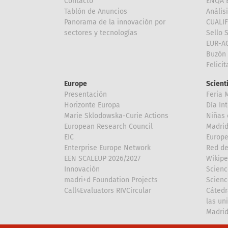
Contacto
ENQA E
Tablón de Anuncios
Anális
Panorama de la innovación por
CUALI
sectores y tecnologías
Sello 
EUR-A
Buzón 
Felici
Europe
Scient
Presentación
Feria 
Horizonte Europa
Día In
Marie Sklodowska-Curie Actions
Niñas 
European Research Council
Madri
EIC
Europe
Enterprise Europe Network
Red de
EEN SCALEUP 2026/2027
Wikipe
Innovación
Scienc
madri+d Foundation Projects
Scienc
Call4Evaluators RIVCircular
Cátedr
las un
Madri