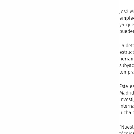
José M
empleo
ya que
pueden
La det
estruc
herram
subyac
tempra
Este e
Madrid
Invest
intern
lucha 
"Nuest
técnic