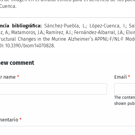
Cuenca.
ncia bibliográfica:
Sánchez-Puebla, L.; López-Cuenca, I.; Sal
, A.; Matamoros, J.A.; Ramírez, A.I.; Fernández-Albarral, J.A.; Elvi
ructural Changes in the Murine Alzheimer’s APPNL-F/NL-F Mode
OI: 10.3390/biom14070828.
new comment
ur name
Email
The content
shown publ
mentario