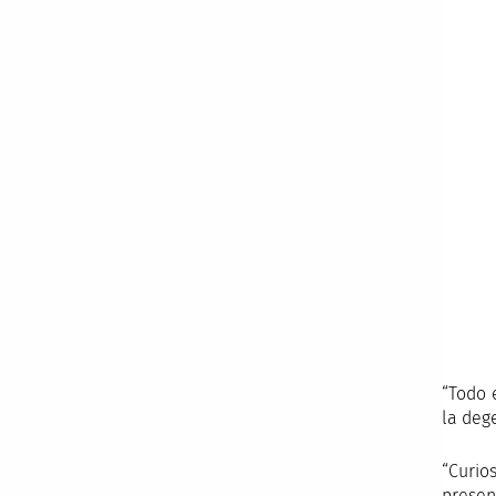
“Todo 
la deg
“Curio
presen