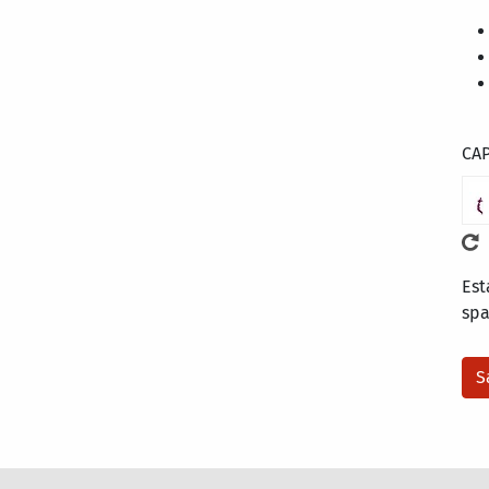
CA
Est
sp