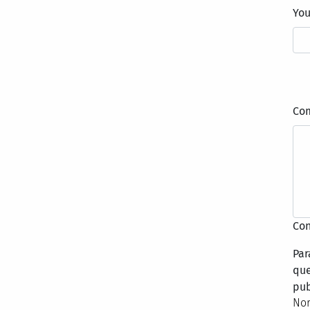
Yo
Co
Con
Par
que
pub
Nor