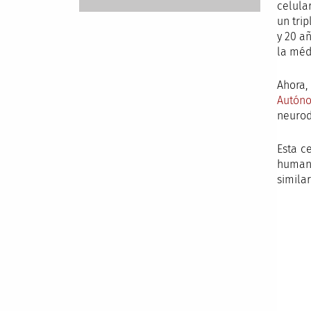
celula
un tri
y 20 a
la méd
Ahora,
Autón
neurod
Esta c
humano
simila