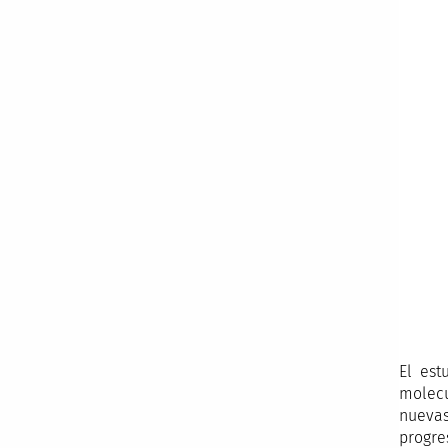
El est
molecu
nuevas
progre