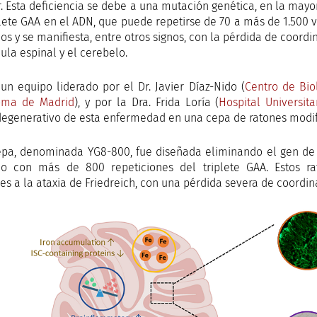
r. Esta deficiencia se debe a una mutación genética, en la may
plete GAA en el ADN, que puede repetirse de 70 a más de 1.500 
ños y se manifiesta, entre otros signos, con la pérdida de coor
ula espinal y el cerebelo.
 un equipo liderado por el Dr. Javier Díaz-Nido (
Centro de Bio
oma de Madrid
), y por la Dra. Frida Loría (
Hospital Universit
egenerativo de esta enfermedad en una cepa de ratones modi
epa, denominada YG8-800, fue diseñada eliminando el gen de l
 con más de 800 repeticiones del triplete GAA. Estos ra
res a la ataxia de Friedreich, con una pérdida severa de coordi