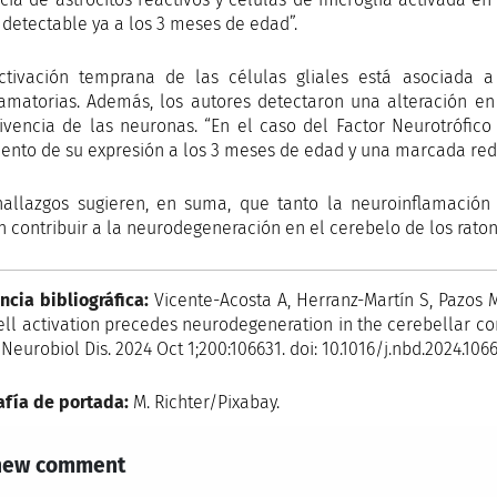
 detectable ya a los 3 meses de edad”.
ctivación temprana de las células gliales está asociada 
lamatorias. Además, los autores detectaron una alteración en 
ivencia de las neuronas. “En el caso del Factor Neurotrófic
ento de su expresión a los 3 meses de edad y una marcada reduc
hallazgos sugieren, en suma, que tanto la neuroinflamación
n contribuir a la neurodegeneración en el cerebelo de los rato
ncia bibliográfica:
Vicente-Acosta A, Herranz-Martín S, Pazos M
cell activation precedes neurodegeneration in the cerebellar c
 Neurobiol Dis. 2024 Oct 1;200:106631. doi: 10.1016/j.nbd.2024.106
afía de portada:
M. Richter/Pixabay.
new comment