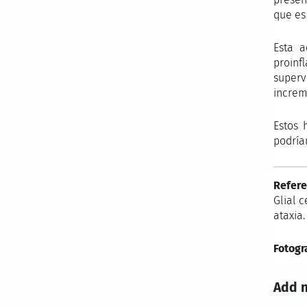
que es
Esta a
proinf
superv
increm
Estos 
podría
Refere
Glial 
ataxia.
Fotogr
Add 