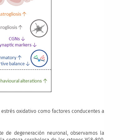
l estrés oxidativo como factores conducentes a
te de degeneración neuronal, observamos la
 la corteza cerebelosa de los ratones YG8-800,