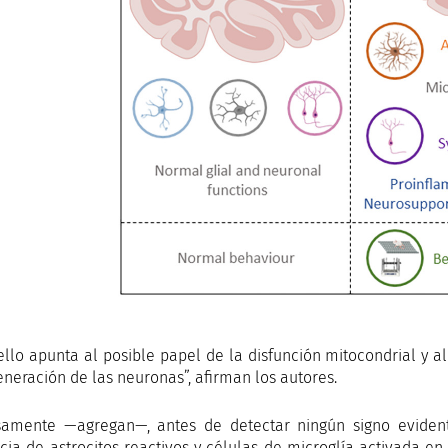
ello apunta al posible papel de la disfunción mitocondrial y a
eneración de las neuronas”, afirman los autores.
samente —agregan—, antes de detectar ningún signo eviden
cia de astrocitos reactivos y células de microglía activada en