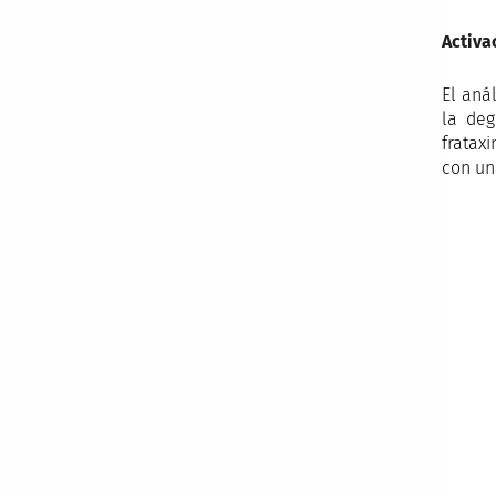
Activa
El aná
la deg
fratax
con un