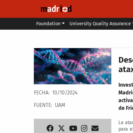
Skip to main content
Main menu
Foundation
University Quality Assurance
Secondary breadcrumb
Des
atax
Inves
FECHA
10/10/2024
Madrid
activa
FUENTE
UAM
de Fr
La ata
para e