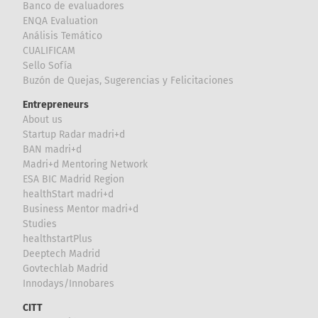
Banco de evaluadores
ENQA Evaluation
Análisis Temático
CUALIFICAM
Sello Sofía
Buzón de Quejas, Sugerencias y Felicitaciones
Entrepreneurs
About us
Startup Radar madri+d
BAN madri+d
Madri+d Mentoring Network
ESA BIC Madrid Region
healthStart madri+d
Business Mentor madri+d
Studies
healthstartPlus
Deeptech Madrid
Govtechlab Madrid
Innodays/Innobares
CITT