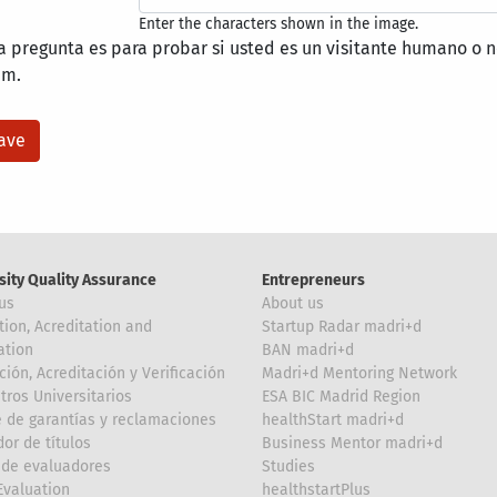
Enter the characters shown in the image.
a pregunta es para probar si usted es un visitante humano o n
am.
sity Quality Assurance
Entrepreneurs
us
About us
tion, Acreditation and
Startup Radar madri+d
ation
BAN madri+d
ción, Acreditación y Verificación
Madri+d Mentoring Network
tros Universitarios
ESA BIC Madrid Region
 de garantías y reclamaciones
healthStart madri+d
or de títulos
Business Mentor madri+d
de evaluadores
Studies
valuation
healthstartPlus