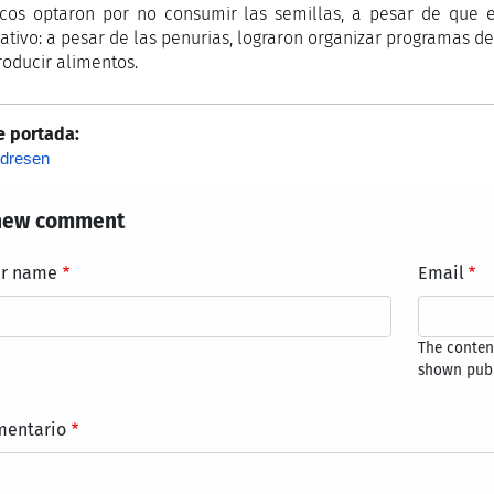
ficos optaron por no consumir las semillas, a pesar de que es
cativo: a pesar de las penurias, lograron organizar programas de
roducir alimentos.
e portada:
dresen
new comment
ur name
Email
The content
shown publ
mentario