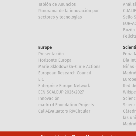
Tablón de Anuncios
Anális
Panorama de la innovación por
CUALI
sectores y tecnologías
Sello 
EUR-A
Buzón 
Felici
Europe
Scient
Presentación
Feria 
Horizonte Europa
Día In
Marie Sklodowska-Curie Actions
Niñas 
European Research Council
Madri
EIC
Europe
Enterprise Europe Network
Red de
EEN SCALEUP 2026/2027
Wikipe
Innovación
Scienc
madri+d Foundation Projects
Scienc
Call4Evaluators RIVCircular
Cátedr
las un
Madri
Array
Array