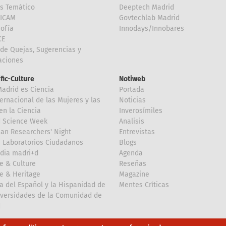
is Temático
Deeptech Madrid
FICAM
Govtechlab Madrid
Sofía
Innodays/Innobares
CE
de Quejas, Sugerencias y
taciones
ific-Culture
Notiweb
Madrid es Ciencia
Portada
ternacional de las Mujeres y las
Noticias
en la Ciencia
Inverosímiles
d Science Week
Analisis
an Researchers' Night
Entrevistas
 Laboratorios Ciudadanos
Blogs
dia madri+d
Agenda
e & Culture
Reseñas
e & Heritage
Magazine
a del Español y la Hispanidad de
Mentes Críticas
iversidades de la Comunidad de
d