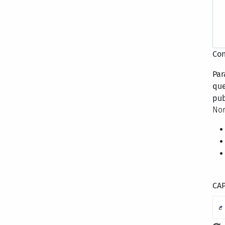
Con
Par
que
pub
Nor
CA