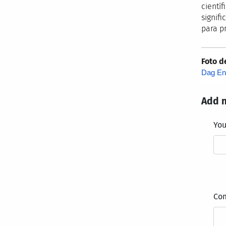
cientí
signifi
para p
Foto d
Dag En
Add 
Yo
Co