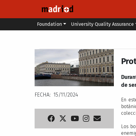
Skip to main content
Main menu
Foundation
University Quality Assurance
Secondary breadcrumb
Pro
Durant
de se
FECHA
15/11/2024
En es
botáni
colecc
Los bo
enemig