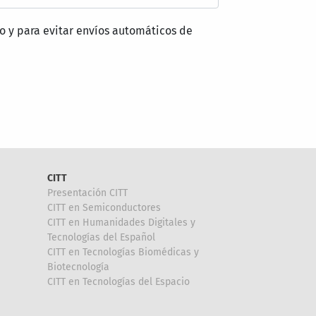
o y para evitar envíos automáticos de
CITT
Presentación CITT
CITT en Semiconductores
CITT en Humanidades Digitales y
Tecnologías del Español
CITT en Tecnologías Biomédicas y
Biotecnología
CITT en Tecnologías del Espacio