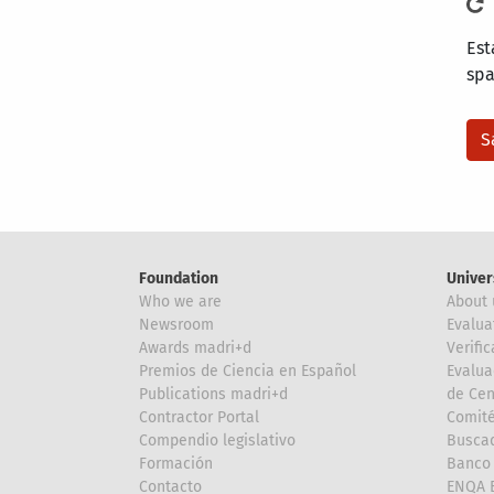
Est
sp
Foundation
Univer
Who we are
About 
Newsroom
Evalua
Awards madri+d
Verific
Premios de Ciencia en Español
Evalua
Publications madri+d
de Cen
Contractor Portal
Comité
Compendio legislativo
Buscad
Formación
Banco 
Contacto
ENQA E