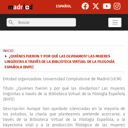
Skip to main content
ESPAÑOL
Search
Secondary breadcrumb
Breadcrumb
INICIO
¿QUIÉNES FUERON Y POR QUÉ LAS OLVIDAMOS? LAS MUJERES
LINGÜISTAS A TRAVÉS DE LA BIBLIOTECA VIRTUAL DE LA FILOLOGÍA
ESPAÑOLA (BVFE)
Entidad organizadora:
Universidad Complutense de Madrid (UCM)
Título:
¿Quiénes fueron y por qué las olvidamos? Las mujeres
lingüistas a través de la Biblioteca Virtual de la Filología Española
(BVFE)
Descripción:
Aunque han quedado silenciadas en la mayoría de
los estudios, la charla que planteamos pretende acercarse, a
través de la Biblioteca Virtual de la Filología Española, a la
trayectoria vital y a la producción filológica de las mujeres