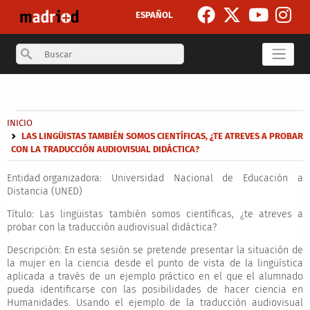
Skip to main content
ESPAÑOL
Search
Secondary breadcrumb
Breadcrumb
INICIO
LAS LINGÜISTAS TAMBIÉN SOMOS CIENTÍFICAS, ¿TE ATREVES A PROBAR
CON LA TRADUCCIÓN AUDIOVISUAL DIDÁCTICA?
Entidad organizadora:
Universidad Nacional de Educación a
Distancia (UNED)
Título:
Las lingüistas también somos científicas, ¿te atreves a
probar con la traducción audiovisual didáctica?
Descripción:
En esta sesión se pretende presentar la situación de
la mujer en la ciencia desde el punto de vista de la lingüística
aplicada a través de un ejemplo práctico en el que el alumnado
pueda identificarse con las posibilidades de hacer ciencia en
Humanidades. Usando el ejemplo de la traducción audiovisual