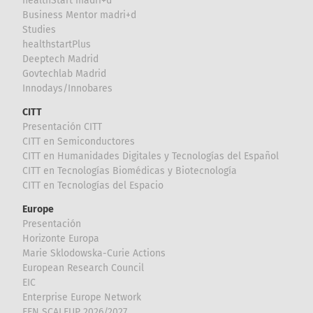
healthStart madri+d
Business Mentor madri+d
Studies
healthstartPlus
Deeptech Madrid
Govtechlab Madrid
Innodays/Innobares
CITT
Presentación CITT
CITT en Semiconductores
CITT en Humanidades Digitales y Tecnologías del Español
CITT en Tecnologías Biomédicas y Biotecnología
CITT en Tecnologías del Espacio
Europe
Presentación
Horizonte Europa
Marie Sklodowska-Curie Actions
European Research Council
EIC
Enterprise Europe Network
EEN SCALEUP 2026/2027