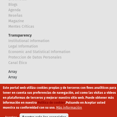
Blogs
Agenda
Reseñas
Magazine
Mentes Críticas
Transparency
Institutional information
Legal Information
Economic and Statistical Information
Proteccion de Datos Personales
Canal Ético
Array
Array
Este portal web utiliza cookies propias y de terceros con fines analíticos para
Footer
Canal Ético
eduroam
Mapa Web
tener en cuenta sus preferencias de navegación, así como las visitas a vídeos
en plataformas de terceros y mejorar nuestro sitio web. Puede obtener más
Política privacidad
Política de cookies
Aviso legal
información en nuestra
Política de cookies
.
Pulsando en Aceptar usted
Más información
muestra su conformidad con su uso.