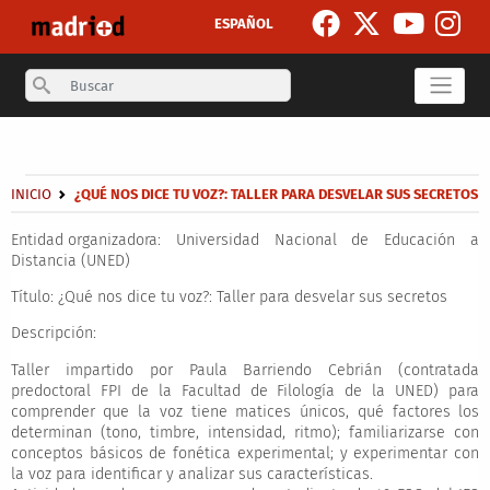
Skip to main content
ESPAÑOL
Search
Secondary breadcrumb
Breadcrumb
INICIO
¿QUÉ NOS DICE TU VOZ?: TALLER PARA DESVELAR SUS SECRETOS
Entidad organizadora:
Universidad Nacional de Educación a
Distancia (UNED)
Título:
¿Qué nos dice tu voz?: Taller para desvelar sus secretos
Descripción:
Taller impartido por Paula Barriendo Cebrián (contratada
predoctoral FPI de la Facultad de Filología de la UNED) para
comprender que la voz tiene matices únicos, qué factores los
determinan (tono, timbre, intensidad, ritmo); familiarizarse con
conceptos básicos de fonética experimental; y experimentar con
la voz para identificar y analizar sus características.